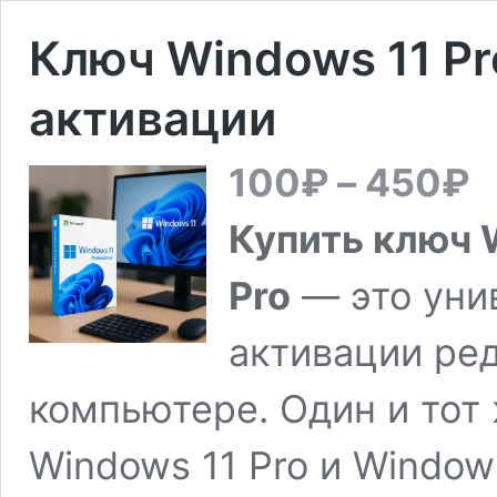
Ключ Windows 11 Pro
активации
Диа
100
₽
–
450
₽
цен
10
Купить ключ W
–
45
Pro
— это уни
активации ред
компьютере. Один и тот
Windows 11 Pro и Windows