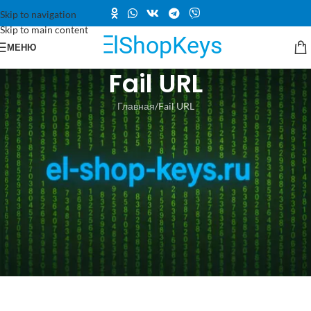
Skip to navigation
Skip to main content
МЕНЮ
Fail URL
Главная
Fail URL
ВНИМАНИЕ! Оплата не прошла!
Попробуйте снова или свяжитесь с нами info@el-shop-keys.ru
Вернуться в каталог