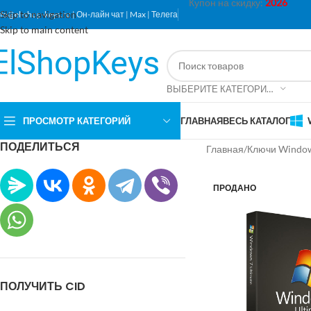
Купон на скидку:
2026
Skip to navigation
nfo@el-shop-keys.ru
|
Он-лайн чат
|
Max
|
Телега
Skip to main content
ВЫБЕРИТЕ КАТЕГОРИЮ
ПРОСМОТР КАТЕГОРИЙ
ГЛАВНАЯ
ВЕСЬ КАТАЛОГ
ПОДЕЛИТЬСЯ
Главная
Ключи Windo
ПРОДАНО
ПОЛУЧИТЬ CID