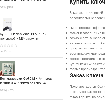
office и windows без звонка
Купить ключ
от Юрий
В магазине лицензий 
положительные особен
выполняется шифрован
запуск и завершение в
Купить Office 2021 Pro Plus с
возможность выбора лю
привязкой к MS-аккаунту
наличие защиты от сбо
программы запускаютс
от Кирилл
доступна функция роди
можно оперативно выпо
купить ключ Windows 7
форма просмотра итог
Заказ ключа
Бот активации GetCid - Активация
office и windows без звонка
Получите доступ без 
от Кристи
отправлен как можно 
готовы прийти на помо