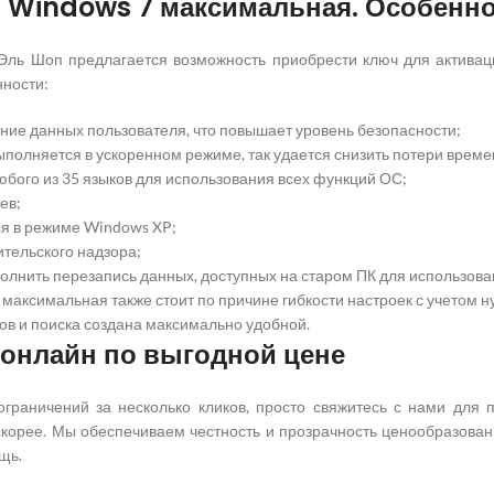
 Windows 7 максимальная. Особенн
Эль Шоп предлагается возможность приобрести ключ для актива
ности:
ие данных пользователя, что повышает уровень безопасности;
ыполняется в ускоренном режиме, так удается снизить потери време
бого из 35 языков для использования всех функций ОС;
ев;
я в режиме Windows XP;
тельского надзора;
лнить перезапись данных, доступных на старом ПК для использова
 максимальная также стоит по причине гибкости настроек с учетом н
ов и поиска создана максимально удобной.
 онлайн по выгодной цене
ограничений за несколько кликов, просто свяжитесь с нами для 
скорее. Мы обеспечиваем честность и прозрачность ценообразовани
щь.