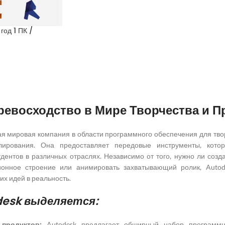
год 1 ПК /
ревосходство в Мире Творчества и 
ая мировая компания в области программного обеспечения для тво
елирования. Она предоставляет передовые инструменты, кот
дентов в различных отраслях. Независимо от того, нужно ли соз
ионное строение или анимировать захватывающий ролик, Autod
х идей в реальность.
desk выделяется:
продуктов:
Autodesk предлагает обширный набор программн