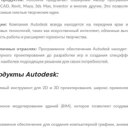
CAD, Revit, Maya, 3ds Max, Inventor и многие другие. Это позво
 самые смелые творческие идеи.
ии:
Компания Autodesk всегда находится на переднем крае и
вых технологий, таких как искусственный интеллект, облачные выч
ть работы и расширяет горизонты творчества.
зличных отраслях:
Программное обеспечение Autodesk находит 
ерного проектирования до разработки игр и создания спецэффе
 наиболее подходящее решение для своих потребностей.
одукты Autodesk:
мый инструмент для 2D и 3D проектирования, широко применяе
ное моделирование зданий (BIM), которое позволяет создав
аммное обеспечение для создания компьютерной графики, анимац