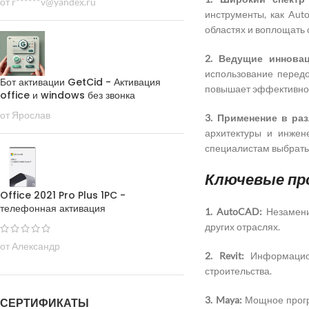
от r******v@yandex.ru
инструменты, как Auto
областях и воплощать
2. Ведущие инновац
использование передо
Бот активации GetCid - Активация
повышает эффективнос
office и windows без звонка
от Ярослав
3. Применение в ра
архитектуры и инжен
специалистам выбрать
Ключевые пр
Office 2021 Pro Plus 1PC -
телефонная активация
1. AutoCAD:
Незамени
других отраслях.
от Александр
2. Revit:
Информацион
строительства.
3. Maya:
Мощное прогр
СЕРТИФИКАТЫ