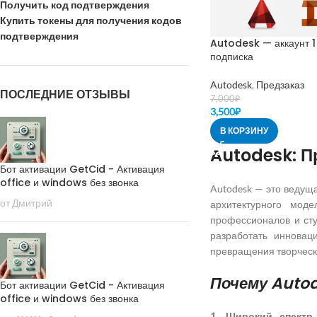
Получить код подтверждения
Купить токены для получения кодов
подтверждения
Autodesk — аккаунт 1 
подписка
Autodesk
,
Предзаказ
ПОСЛЕДНИЕ ОТЗЫВЫ
7,000
₽
3,500
₽
В КОРЗИНУ
Autodesk: П
Бот активации GetCid - Активация
office и windows без звонка
Autodesk — это ведущ
от Дмитрий
архитектурного мод
профессионалов и сту
разработать инновац
превращения творчески
Почему Auto
Бот активации GetCid - Активация
office и windows без звонка
1. Широкий спектр 