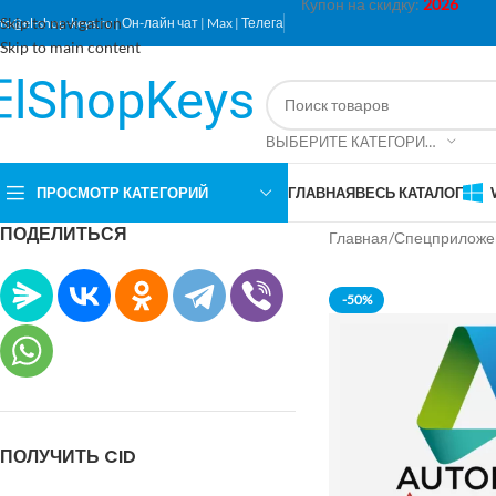
Купон на скидку:
2026
Skip to navigation
nfo@el-shop-keys.ru
|
Он-лайн чат
|
Max
|
Телега
Skip to main content
ВЫБЕРИТЕ КАТЕГОРИЮ
ПРОСМОТР КАТЕГОРИЙ
ГЛАВНАЯ
ВЕСЬ КАТАЛОГ
ПОДЕЛИТЬСЯ
Главная
Спецприложе
-50%
ПОЛУЧИТЬ CID