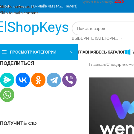
Купон на скидку:
2026
Skip to navigation
nfo@el-shop-keys.ru
|
Он-лайн чат
|
Max
|
Телега
Skip to main content
ВЫБЕРИТЕ КАТЕГОРИЮ
ПРОСМОТР КАТЕГОРИЙ
ГЛАВНАЯ
ВЕСЬ КАТАЛОГ
ПОДЕЛИТЬСЯ
Главная
Спецприложе
ПОЛУЧИТЬ CID