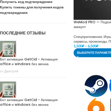
Получить код подтверждения
Купить токены для получения кодов
подтверждения
WeMod PRO — Подпис
аккаунт
ПОСЛЕДНИЕ ОТЗЫВЫ
Спецприложения
,
Игр
сервисы, промокоды
,
П
1,500
₽
–
6,500
₽
ВЫБЕРИТЕ ПАРАМЕТ
Бот активации GetCid - Активация
office и windows без звонка
от Дмитрий
Бот активации GetCid - Активация
office и windows без звонка