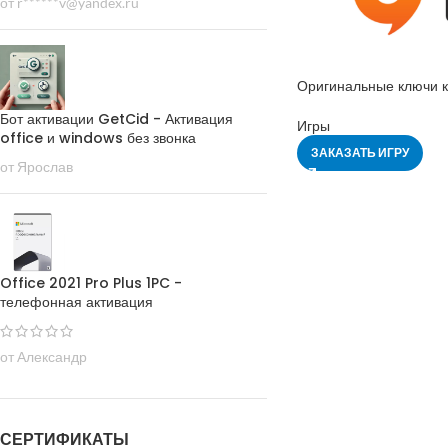
от r******v@yandex.ru
Оригинальные ключи к
Бот активации GetCid - Активация
Игры
office и windows без звонка
ЗАКАЗАТЬ ИГРУ
от Ярослав
Office 2021 Pro Plus 1PC -
телефонная активация
от Александр
СЕРТИФИКАТЫ