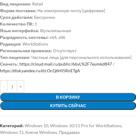
Вид лицензии:
Retail
Форма поставки:
На электронную почту [цифровая]
Срок действия:
Бессрочно
Количество ПК:
1
Язык интерфейса:
Мультиязычная
Разрядность системы:
x64, x86
Редакция:
WorkStations
Региональная привязка:
Отсутствует
Тип лицензии:
Частные лица [для персонального использования]
Скачать:
https://cloud.mail.ru/public/66vL%2F7eumkd847
/
https://disk.yandex.ru/d/cOcQ6HI5RnETgA
В КОРЗИНУ
КУПИТЬ СЕЙЧАС
Категорий:
Windows 10
,
Windows 10/11 Pro for WorkStations
,
Windows 11
,
Ключи Windows
,
Предзаказ