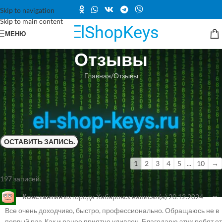
Skip to navigation
Skip to main content
МЕНЮ
Отзывы
Главная
Отзывы
Здесь вы можете оставлять отзывы о работе нашего сервиса Эль-
Шоп! Отзывы о товарах находятся под кратким описанием каждого
из товаров. Отзывы на независимой площадке
Trustpilot здесь
. А на
платформе
Yandex — здесь
. Спасибо за участие!
1
2
3
4
5
...
10
→
197 записей.
...
Константин
из города
Хабаровск
написал(а)
20.12.2024
Все очень доходчиво, быстро, профессионально. Обращаюсь не в
первый раз. Как и ранее приятно удивлен. Благодарю этих ребят от