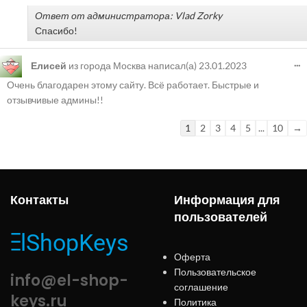
Ответ от администратора: Vlad Zorky
Спасибо!
...
Елисей
из города
Москва
написал(а)
23.01.2023
Очень благодарен этому сайту. Всё работает. Быстрые и
отзывчивые админы!!
1
2
3
4
5
...
10
→
Контакты
Информация для
пользователей
Оферта
Пользовательское
info@el-shop-
соглашение
keys.ru
Политика