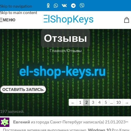
Skip to navigation
Skip to main content
МЕНЮ
Отзывы
Главная
Отзывы
Здесь вы можете оставлять отзывы о работе нашего сервиса Эль-
Шоп! Отзывы о товарах находятся под кратким описанием каждого
из товаров. Отзывы на независимой площадке
Trustpilot здесь
. А на
платформе
Yandex — здесь
. Спасибо за участие!
←
1
2
3
4
5
...
10
→
197 записей.
...
Евгений
из города
Санкт-Петербург
написал(а)
21.01.2023
Постоянная активация выполнена успешно.
Windows 10
Pro Ключ