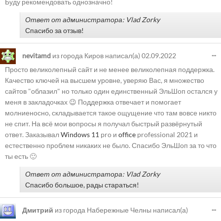
Буду рекомендовать однозначно!
Ответ от администратора: Vlad Zorky
Спасибо за отзыв!
...
nevitamd
из города
Киров
написал(а)
02.09.2022
Просто великолепный сайт и не менее великолепная поддержка.
Качество ключей на высшем уровне, уверяю Вас, я множество
сайтов "облазил" но только один единственный ЭльШоп остался у
меня в закладочках 😉 Поддержка отвечает и помогает
молниеносно, складывается такое ощущение что там вовсе никто
не спит. На всё мои вопросы я получал быстрый развёрнутый
ответ. Заказывал
Windows 11
pro и
office
professional 2021 и
естественно проблем никаких не было. Спасибо ЭльШоп за то что
ты есть 🙂
Ответ от администратора: Vlad Zorky
Спасибо большое, рады стараться!
...
Дмитрий
из города
Набережные Челны
написал(а)