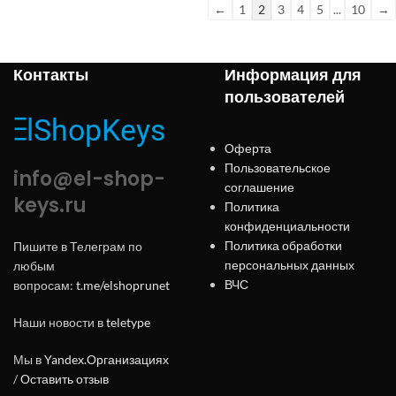
←
1
2
3
4
5
...
10
→
Контакты
Информация для
пользователей
Оферта
Пользовательское
info@el-shop-
соглашение
keys.ru
Политика
конфиденциальности
Политика обработки
Пишите в Телеграм по
персональных данных
любым
ВЧС
вопросам:
t.me/elshoprunet
Наши новости в
teletype
Мы в
Yandex.Организациях
/
Оставить отзыв