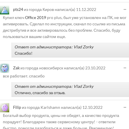
...
pts24
из города
Киров
написал(а)
11.12.2022
Купил ключ
Office 2019
pro plus, был уже установлен на ПК, не мог
активировать. Сделал по инструкции, скачал по ссылке из письма
дистрибутив и все активировалось без проблем. Спасибо, буду
пользоваться вашим сайтом еще.
Ответ от администратора: Vlad Zorky
Спасибо!
...
Zak
из города
новосибирск
написал(а)
23.10.2022
все работает. спасибо
Ответ от администратора: Vlad Zorky
Отлично, спасибо за отзыв.
...
Filip
из города
Karlshamn
написал(а)
12.10.2022
Богатый выбор продукта, цены не обидят, а качество продукта
порадует! Благодарен также сервисному центру! - ответили
быстро, помогли разобраться и даже больше. Рекомендую!