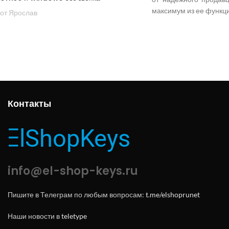
максимум из ее функц
от Ярослав
Контакты
info@el-shop-keys.ru
Пишите в Телеграм по любым вопросам:
t.me/elshoprunet
Наши новости в
teletype