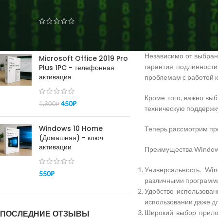
назначает цену.
pro - активация 100%
Чтобы выбрать наибол
удобство и быстроту, 
150
₽
–
450
₽
на сайте Microsoft или
Независимо от выбранн
Microsoft Office 2019 Pro
гарантия подлинности
Plus 1PC - телефонная
активация
проблемам с работой к
Кроме того, важно вы
450
₽
1,300
₽
техническую поддержку
Windows 10 Home
Теперь рассмотрим пр
(Домашняя) - ключ
активации
Преимущества Window
Универсальность. Wi
550
₽
различными программ
Удобство использован
использовании даже дл
ПОСЛЕДНИЕ ОТЗЫВЫ
Широкий выбор прило