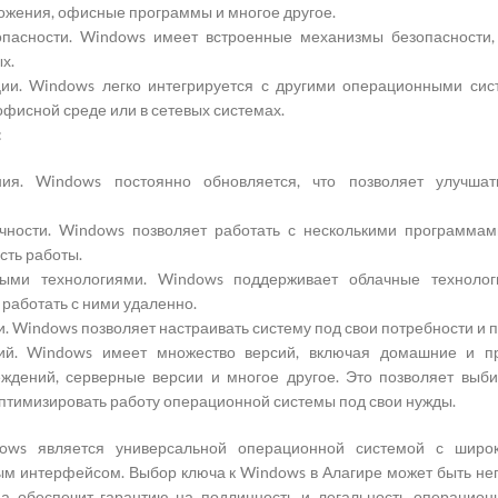
жения, офисные программы и многое другое.
опасности. Windows имеет встроенные механизмы безопасности,
х.
ции. Windows легко интегрируется с другими операционными сис
офисной среде или в сетевых системах.
:
ния. Windows постоянно обновляется, что позволяет улучша
чности. Windows позволяет работать с несколькими программа
ть работы.
ыми технологиями. Windows поддерживает облачные технолог
 работать с ними удаленно.
. Windows позволяет настраивать систему под свои потребности и 
ий. Windows имеет множество версий, включая домашние и п
еждений, серверные версии и многое другое. Это позволяет выб
оптимизировать работу операционной системы под свои нужды.
ows является универсальной операционной системой с широ
ым интерфейсом. Выбор ключа к Windows в Алагире может быть не
а обеспечит гарантию на подлинность и легальность операцион