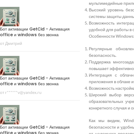
мультимедийные прило
Высокий уровень без
системы защиты данны
Возможность интегра
Бот активации GetCid - Активация
удобной для работы в 
office и windows без звонка
Особенности Windows
от Дмитрий
Регулярные обновле
безопасность.
Поддержка многозада
повышает эффективнос
Интеграция с облачн
Бот активации GetCid - Активация
приложения в облаке и
office и windows без звонка
Возможность настройки
от r******v@yandex.ru
Широкий выбор верс
образовательных учр
конкретного случая и 
Как мы видим, Wind
Бот активации GetCid - Активация
безопасности и удобн
office и windows без звонка
от надежного продавц