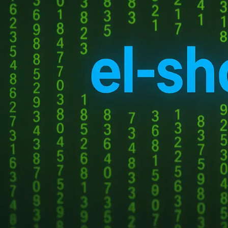
НОВЫЕ КОММЕНТАРИИ
Недорогие
Vlad Zorky
к записи
маршрутизаторы с поддержкой Wi-Fi 7:
TP-Link 7DR7270 и 7DR7290.
Недорогие
Сева
к записи
маршрутизаторы с поддержкой Wi-Fi 7:
TP-Link 7DR7270 и 7DR7290.
«М.Видео-
Кирилл
к записи
Эльдорадо» открыла магазин в новой
концепции и совместно со Sber
Metaverse Tech и
Покупка ключа в интер
«СберМаркетингом» запустила ИИ-
магазинах можно н
консультанта «Эм.Ви»
функциональности. Так
Покупка ключа в розн
Windows. Этот способ 
но может потребовать 
ПОПУЛЯРНОЕ
Покупка ключа на сай
можно купить ключ н
Купить ключ Windows 10