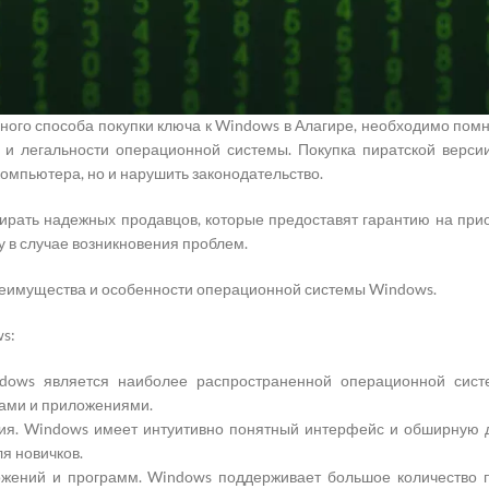
ее подходящий способ покупки ключа, нужно учитывать свои потре
то лучше купить ключ в интернет-магазине. Если вам важна подлиннос
 в розничном магазине.
ого способа покупки ключа к Windows в Алагире, необходимо помн
 и легальности операционной системы. Покупка пиратской верси
омпьютера, но и нарушить законодательство.
бирать надежных продавцов, которые предоставят гарантию на при
 в случае возникновения проблем.
еимущества и особенности операционной системы Windows.
s:
ndows является наиболее распространенной операционной сист
ами и приложениями.
ия. Windows имеет интуитивно понятный интерфейс и обширную д
я новичков.
жений и программ. Windows поддерживает большое количество п