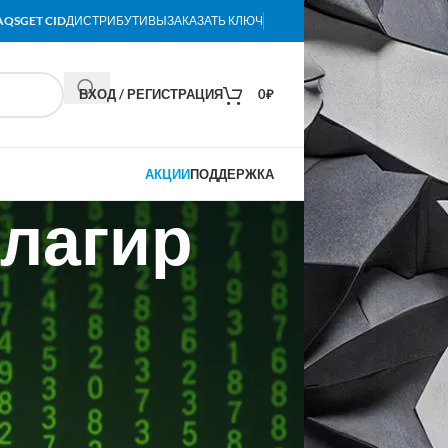
AQS
GET CID
ДИСТРИБУТИВЫ
ЗАКАЗАТЬ КЛЮЧ
ВХОД / РЕГИСТРАЦИЯ
0
₽
АКЦИИ
ПОДДЕРЖКА
лагир
дежных продавцов и
системы
это операционная система, которая уже
оды является лидером на рынке
ных операционных систем. Она имеет