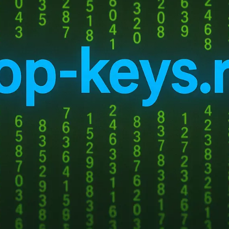
множество 
позволяют
компьютере 
Однако, ч
возможн
лицензионн
ключи к Wi
выбрать на
ключ Wind
вариантов.
нет-магазине. Это один из самых удобных и быстрых способов куп
айти ключи к различным версиям Windows и выбрать наиб
же, в интернет-магазинах можно купить ключ к Windows дешевле, че
ичном магазине. В Алагире есть несколько розничных магазинов,
тоже удобен, так как позволяет лично проверить ключ на подлинност
больше времени и усилий для поиска нужного магазина.
те
Microsoft
. Если вы хотите быть уверены в подлинности ключа и 
а официальном сайте
Microsoft
. Но этот способ может оказаться