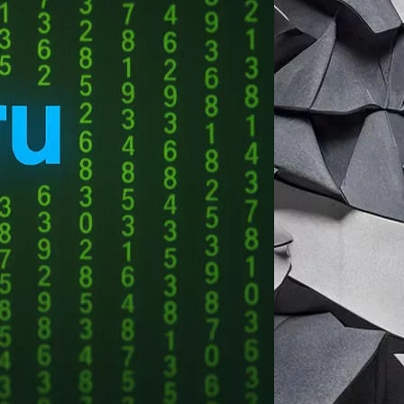
преимуществ и возможностей, которые
 пользователям удобно работать на
и достичь нужных результатов.
тобы получить все преимущества и
ости
Windows
, необходимо купить
ый ключ. В Алагире можно приобрести
ndows у различных продавцов. Но как
дежного продавца и где можно купить
ows Алагир? Рассмотрим несколько
ить ключ к Windows Алагир. В интернет-
олее подходящую опцию по цене и
м в розничных магазинах.
 которые продают лицензионные ключи к
ь и получить консультацию от продавца,
получить гарантию от производителя, то
 самым дорогим, так как производитель