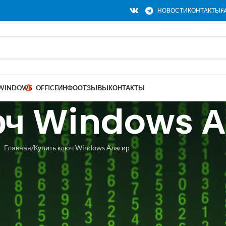
НОВОСТИ
КОНТАКТЫ
F
WINDOWS
OFFICE
ИНФО
ОТЗЫВЫ
КОНТАКТЫ
юч Windows А
Главная
Купить ключ Windows Алагир
ч Windows Алагир: выбирайте на
есь преимуществами операционной 
Windows
— 
многие г
компьютер