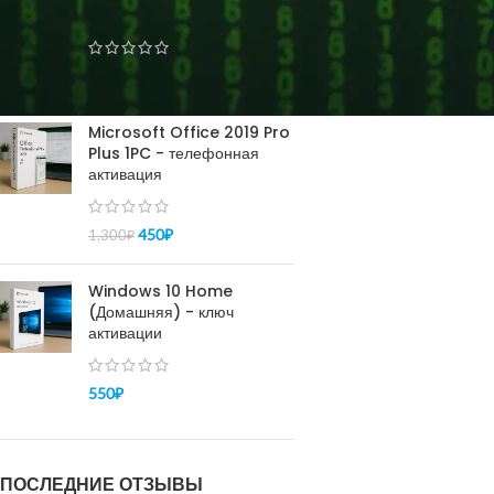
pro - активация 100%
150
₽
–
450
₽
Microsoft Office 2019 Pro
Plus 1PC - телефонная
активация
450
₽
1,300
₽
Windows 10 Home
(Домашняя) - ключ
активации
550
₽
ПОСЛЕДНИЕ ОТЗЫВЫ