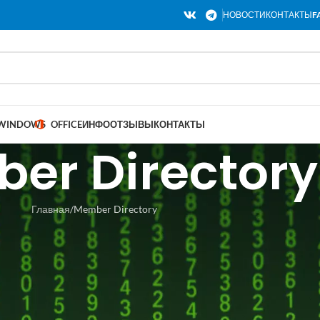
НОВОСТИ
КОНТАКТЫ
F
WINDOWS
OFFICE
ИНФО
ОТЗЫВЫ
КОНТАКТЫ
er Directory
Главная
Member Directory
erlist]