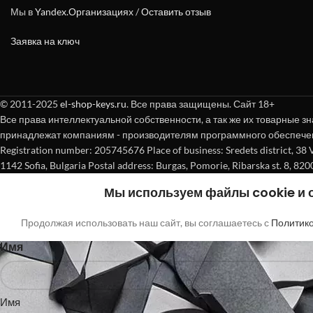
Мы в
Yandex.Организациях
/
Оставить отзыв
Заявка на ключ
© 2011-2025
el-shop-keys.ru
. Все права защищены. Сайт 18+
Все права интеллектуальной собственности, а так же их товарные зн
принадлежат компаниям - производителям программного обеспече
Registration number: 205745676 Place of business: Sredets district, 38 Vasi
1142 Sofia, Bulgaria Postal address: Burgas, Pomorie, Ribarska st. 8, 820
Покупка без регистрации
Мы используем файлы cookie и
"
"обозначает обязательные поля
*
Продолжая использовать наш сайт, вы соглашаетесь с
Политик
Имя
Имя