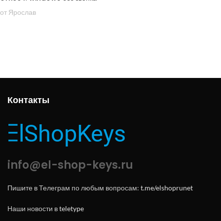
от Ярослав
Контакты
info@el-shop-keys.ru
Пишите в Телеграм по любым вопросам:
t.me/elshoprunet
Наши новости в
teletype