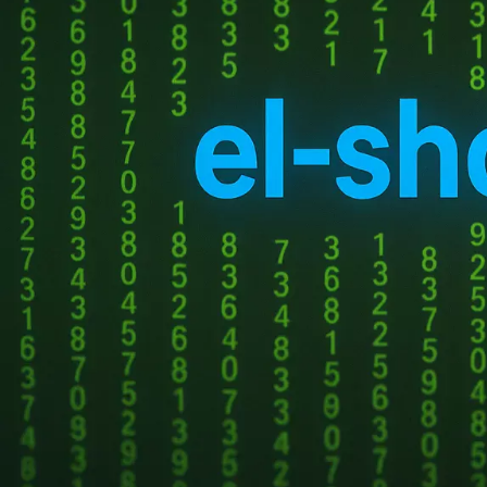
НОВЫЕ КОММЕНТАРИИ
Недорогие
Vlad Zorky
к записи
маршрутизаторы с поддержкой Wi-Fi 7:
TP-Link 7DR7270 и 7DR7290.
Недорогие
Сева
к записи
маршрутизаторы с поддержкой Wi-Fi 7:
TP-Link 7DR7270 и 7DR7290.
«М.Видео-
Кирилл
к записи
Эльдорадо» открыла магазин в новой
концепции и совместно со Sber
Metaverse Tech и
«СберМаркетингом» запустила ИИ-
консультанта «Эм.Ви»
ПОПУЛЯРНОЕ
Купить ключ Windows 10