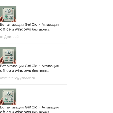
Бот активации GetCid - Активация
office и windows без звонка
от Дмитрий
Бот активации GetCid - Активация
office и windows без звонка
от r******v@yandex.ru
Бот активации GetCid - Активация
office и windows без звонка