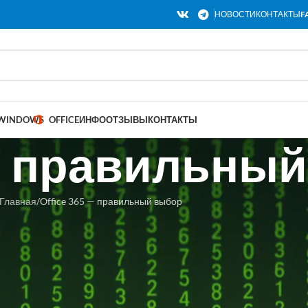
НОВОСТИ
КОНТАКТЫ
F
WINDOWS
OFFICE
ИНФО
ОТЗЫВЫ
КОНТАКТЫ
— правильны
Главная
Office 365 — правильный выбор
: Почему покупка лицензионного
Office 365 от Microsoft 
широко используемых пак
вы планируете использова