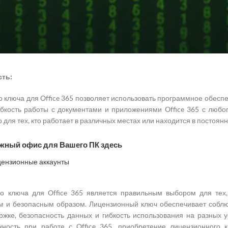
х и конфиденциальность:
ионного ключа для Office 365 обеспечивает повышенную безоп
t предоставляет защиту от вредоносных программ, а также обесп
хранения. Это особенно важно для бизнесов, которые работают с
сть:
 ключа для Office 365 позволяет использовать программное обеспе
ибкость работы с документами и приложениями Office 365 с любо
 для тех, кто работает в различных местах или находится в постоян
жный офис для Вашего ПК здесь
ицензионные аккаунты
го ключа для Office 365 является правильным выбором для тех,
 и безопасным образом. Лицензионный ключ обеспечивает соблю
жке, безопасность данных и гибкость использования на разных у
жность при работе с Office 365, приобретение лицензионного