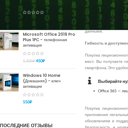
Безопасность данны
pro - активация 100%
Приобретение лиценз
информации. Microsof
150
₽
–
450
₽
время их передачи и 
данными.
Microsoft Office 2019 Pro
Plus 1PC - телефонная
Гибкость и доступно
активация
Покупка лицензионного
450
₽
1,300
₽
мест. Вы получаете г
смартфона. Это удобно
Windows 10 Home
(Домашняя) - ключ
Выбирайте ну
активации
Office 365 — л
550
₽
Покупка лицензионно
приложения легальным
обновлениям и поддер
ПОСЛЕДНИЕ ОТЗЫВЫ
безопасность и наде