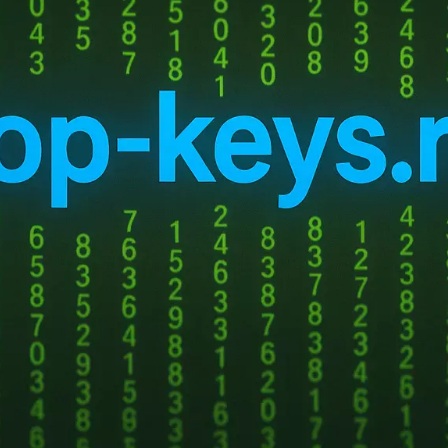
личных целей, приобрет
правильным выбором. В эт
покупки лицензионного 
обеспечивает безопас
программного обеспечени
Легальность и соблюден
Приобретение лицензион
рограммное обеспечение легальным образом и соблюдаете услов
блюдать правовые нормы и предотвратить возможные негативные 
аммного обеспечения.
ржка:
го ключа для
Office 365
обеспечивает постоянные обновления 
последним версиям офисных приложений и новым функциям, кот
ограммного обеспечения. Кроме того, вы можете рассчитывать н
 возникновении проблем или вопросов.