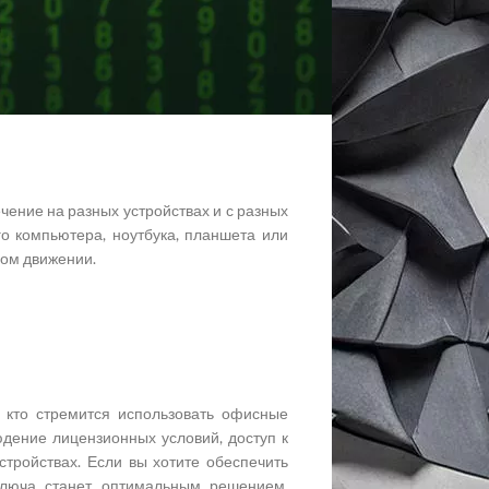
асность данных и конфиденциальность
ечивает шифрование и защиту данных во
 конфиденциальными и чувствительными
чение на разных устройствах и с разных
го компьютера, ноутбука, планшета или
ном движении.
 кто стремится использовать офисные
дение лицензионных условий, доступ к
стройствах. Если вы хотите обеспечить
 ключа станет оптимальным решением.