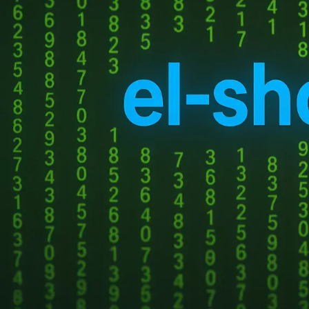
НОВЫЕ КОММЕНТАРИИ
Недорогие
Vlad Zorky
к записи
маршрутизаторы с поддержкой Wi-Fi 7:
TP-Link 7DR7270 и 7DR7290.
Недорогие
Сева
к записи
маршрутизаторы с поддержкой Wi-Fi 7:
TP-Link 7DR7270 и 7DR7290.
«М.Видео-
Кирилл
к записи
что вы используете п
Эльдорадо» открыла магазин в новой
которые стремятся со
концепции и совместно со Sber
использованием прогр
Metaverse Tech и
«СберМаркетингом» запустила ИИ-
Обновления и подде
консультанта «Эм.Ви»
Покупка лицензионно
получаете доступ к 
функциональность пр
ПОПУЛЯРНОЕ
команды
Microsoft
при
Купить ключ Windows 10