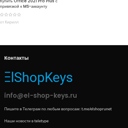
Купить Office 2021 Pro Plus с
привязкой к MS-аккаунту
от Кирилл
Контакты
info@el-shop-keys.ru
Пишите в Телеграм по любым вопросам:
t.me/elshoprunet
Наши новости в
teletype