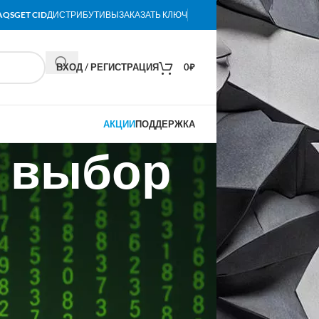
AQS
GET CID
ДИСТРИБУТИВЫ
ЗАКАЗАТЬ КЛЮЧ
ВХОД / РЕГИСТРАЦИЯ
0
₽
АКЦИИ
ПОДДЕРЖКА
й выбор
 ключа — правильный
является одним из самых популярных и
етов офисных приложений в мире. Если
ть Office 365 для своего бизнеса или