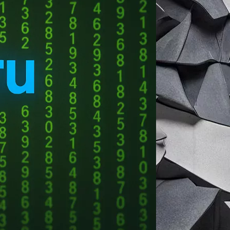
ение лицензионного ключа является
ой статье мы рассмотрим преимущества
ключа для Office 365 и почему это
ность и надежность использования
я.
ие лицензионных условий:
ного ключа для
Office 365
гарантирует,
ия лицензии. Это важно для бизнесов,
последствия, связанные с нелегальным
и поддержку со стороны
Microsoft
. Вы
орые улучшают производительность и
а техническую поддержку и помощь от