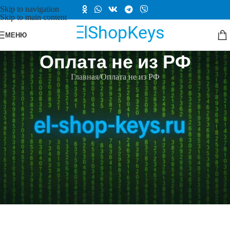
Skip to navigation
Skip to main content
МЕНЮ
Оплата не из РФ
Главная
Оплата не из РФ
Введите сумму из заказа в пересчете на USD (актуальный курс
на
этой странице
) и произведите оплату.