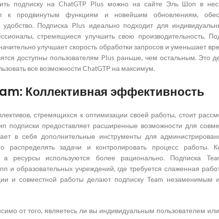
ть подписку на ChatGTP Plus можно на сайте Эль Шоп в неско
уп к продвинутым функциям и новейшим обновлениям, обес
 удобство. Подписка Plus идеально подходит для индивидуальны
сионалы, стремящиеся улучшить свою производительность. Под
 значительно улучшает скорость обработки запросов и уменьшает вр
ятся доступны пользователям Plus раньше, чем остальным. Это д
пользовать все возможности ChatGTP на максимум.
eam: Коллективная эффективность
ллективов, стремящихся к оптимизации своей работы, стоит расс
тип подписки предоставляет расширенные возможности для совме
ает в себя дополнительные инструменты для администрировани
но распределять задачи и контролировать процесс работы. 
, а ресурсы используются более рационально. Подписка Tea
упп и образовательных учреждений, где требуется слаженная раб
ции и совместной работы делают подписку Team незаменимым и
исимо от того, являетесь ли вы индивидуальным пользователем или