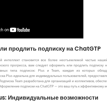
ли продлить подписку на ChatGTP
ый интеллект становится все более неотъемлемой частью нашей
еского прогресса, вам следует оформить или продлить подписку 
овных типа подписок: Plus и Team, каждая из которых обла
ска Plus идеальна для индивидуальных пользователей, предоставл
одписка Team разработана для организаций и коллективов, обесп
Оформление подписки на ChatGTP — это ваш путь к эффективному и
lus: Индивидуальные возможности