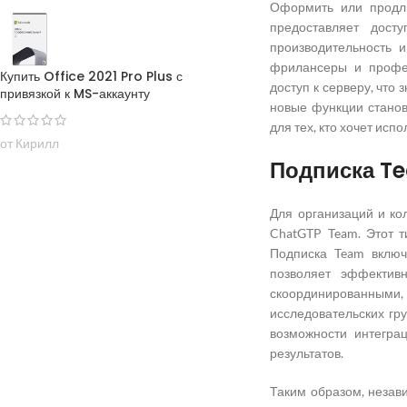
Оформить или продли
предоставляет дост
производительность и
фрилансеры и профес
Купить Office 2021 Pro Plus с
доступ к серверу, что
привязкой к MS-аккаунту
новые функции станов
для тех, кто хочет ис
от Кирилл
Подписка T
Для организаций и ко
ChatGTP Team. Этот 
Подписка Team включ
позволяет эффектив
скоординированными
исследовательских гр
возможности интегра
результатов.
Таким образом, незав