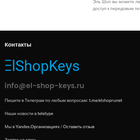
Эль Шоп вы можете ле
доступ к передовым те
Контакты
info@el-shop-keys.ru
Пишите в Телеграм по любым вопросам:
t.me/elshoprunet
Наши новости в
teletype
Мы в
Yandex.Организациях
/
Оставить отзыв
Заявка на ключ