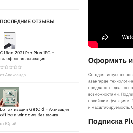
ПОСЛЕДНИЕ ОТЗЫВЫ
Office 2021 Pro Plus 1PC -
телефонная активация
Оформить и
Сегодня искусственн
от Александр
авангарде технологич
предлагает два осн
возможностями. Подпи
новейшим функциям. П
и масштабируемость. 
Бот активации GetCid - Активация
office и windows без звонка
Подписка P
от Юрий