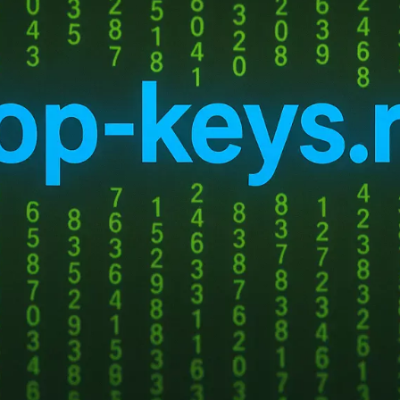
льные поля
Email (личный, для с
лную ссылку на оплату
*
раницу по которой необходимо сделать покупку
Оплата
на месяц - 3200р.
Перевод на карту С
(2 человека) на месяц - 10000р.
СБЕР Pay
Перевод на карту Т
Перевод на карту А
СБП