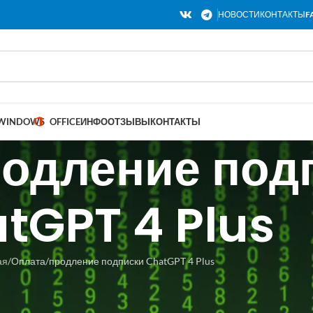
НОВОСТИ
КОНТАКТЫ
F
WINDOWS
OFFICE
ИНФО
ОТЗЫВЫ
КОНТАКТЫ
одление под
tGPT 4 Plus
ая
Оплата/продление подписки ChatGPT 4 Plus
 4o & PLUS ПОДПИСКА ИЛИ ПРОДЛЕН