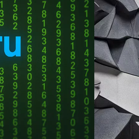
вязи)
*
бер
-Банк
льфа Банк