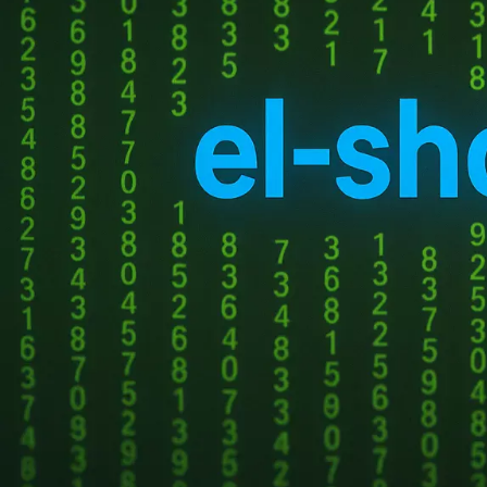
"
"обозначает обязате
*
Купить токены для получения кодов
подтверждения
Ваше имя
НОВЫЕ КОММЕНТАРИИ
Введите в поле по
Недорогие
Vlad Zorky
к записи
маршрутизаторы с поддержкой Wi-Fi 7:
TP-Link 7DR7270 и 7DR7290.
Укажите ссылку на ст
Недорогие
Сева
к записи
маршрутизаторы с поддержкой Wi-Fi 7:
Тип подписки
TP-Link 7DR7270 и 7DR7290.
«М.Видео-
Кирилл
к записи
Личный план PLUS 
Эльдорадо» открыла магазин в новой
Бизнес план TEAM 
концепции и совместно со Sber
Metaverse Tech и
«СберМаркетингом» запустила ИИ-
консультанта «Эм.Ви»
Комментарий