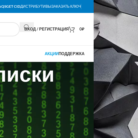
AQS
GET CID
ДИСТРИБУТИВЫ
ЗАКАЗАТЬ КЛЮЧ
ВХОД / РЕГИСТРАЦИЯ
0
₽
АКЦИИ
ПОДДЕРЖКА
писки
ИЕ БЕЗ ВХОДА