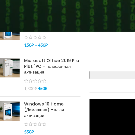
ПОПУЛЯРНОЕ
По желанию
Купить ключ Windows 10
pro - активация 100%
150
₽
–
450
₽
Microsoft Office 2019 Pro
Plus 1PC - телефонная
активация
450
₽
1,300
₽
Windows 10 Home
(Домашняя) - ключ
активации
550
₽