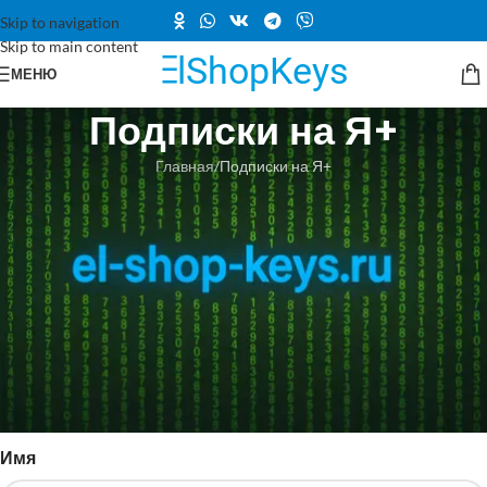
Skip to navigation
Skip to main content
МЕНЮ
Подписки на Я+
Главная
Подписки на Я+
Подписки на Я+
✅ДЛЯ ВСЕХ АККАУНТОВ НА ТЕРРИТОРИИ РОССИИ ✅ПОДХОДИТ
И ДЛЯ ПРОДЛЕНИЯ ПОДПИСКИ ✅ПРЕДСТАВЛЕННАЯ ПОДПИСКА
МОЖЕТ ЯВЛЯТЬСЯ КОМПЛЕКТОМ ИЗ 2 ПРОМОКОДОВ 🕗
БЫСТРАЯ ДОСТАВКА! 🔥 ДАННЫЙ ПРОМОКОД СУММИРУЕТСЯ С
ДЕЙСТВУЮЩЕЙ ПОДПИСКОЙ 🛡 ГАРАНТИЯ НА АКТИВАЦИЮ: 3
ДНЯ С МОМЕНТА ПОКУПКИ
"
"обозначает обязательные поля
*
Имя