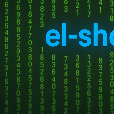
? Среднее время активации подписки от 15 до 150 минут; максим
активируем вам подписку утром!
XBOX GAME PASS ULTIMATE
Данные Вашего аккаунта XBOX (Microso
Именно логин и пароль от того аккаунта, на который мы активиру
Логин (он же email)
от аккаунта XBOX (
Microsoft
)
Выберите срок подписки