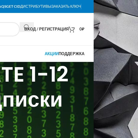
AQS
GET CID
ДИСТРИБУТИВЫ
ЗАКАЗАТЬ КЛЮЧ
ВХОД / РЕГИСТРАЦИЯ
0
₽
АКЦИИ
ПОДДЕРЖКА
E 1-12
дписки
х подписок.