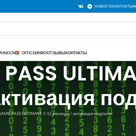
НОВОСТИ
КОНТАКТЫ
F
WINDOWS
OFFICE
ИНФО
ОТЗЫВЫ
КОНТАКТЫ
PASS ULTIMAT
активация по
AME PASS ULTIMATE 1-12 месяцев / активация подписки
так и для новых аккаунтов, при условии, что у вас нет активны