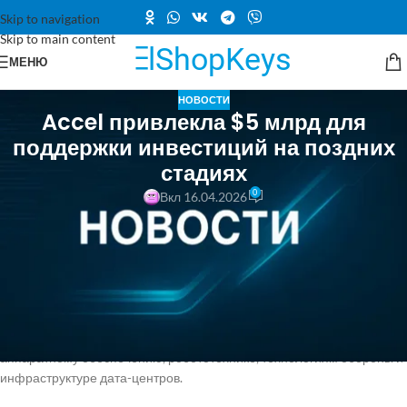
Skip to navigation
Skip to main content
МЕНЮ
НОВОСТИ
Accel привлекла $5 млрд для
поддержки инвестиций на поздних
стадиях
0
Вкл 16.04.2026
Инвестиционная компания сообщила Bloomberg, что $4 миллиарда
будут направлены в фонд Leaders Fund, ориентированный на
поздние стадии развития компаний. Планируется, что будет
выписано не менее 20 чеков, средний размер каждого составит $200
миллионов. Accel намерена инвестировать в компании,
разрабатывающие технологии на основе искусственного
интеллекта, уделяя особое внимание программному обеспечению,
аппаратному обеспечению, робототехнике, технологиям обороны и
инфраструктуре дата-центров.