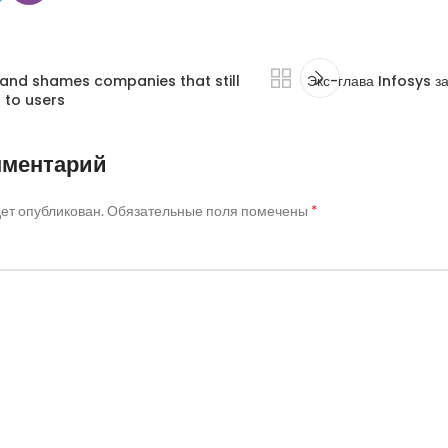
and shames companies that still
Экс-глава Infosys з
 to users
мментарий
*
дет опубликован.
Обязательные поля помечены