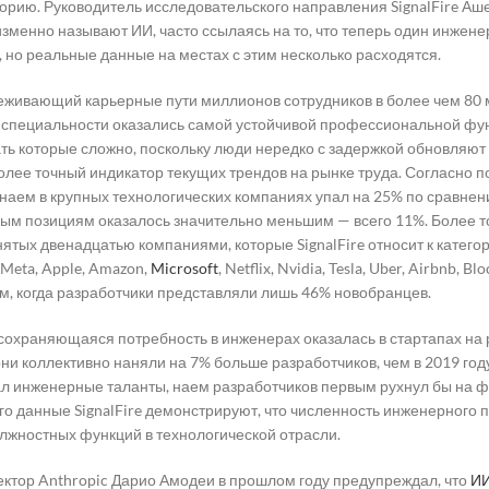
орию. Руководитель исследовательского направления SignalFire Аш
зменно называют ИИ, часто ссылаясь на то, что теперь один инжен
 но реальные данные на местах с этим несколько расходятся.
слеживающий карьерные пути миллионов сотрудников в более чем 80 
 специальности оказались самой устойчивой профессиональной фу
ть которые сложно, поскольку люди нередко с задержкой обновляют ст
более точный индикатор текущих трендов на рынке труда. Согласно 
 наем в крупных технологических компаниях упал на 25% по сравнени
ым позициям оказалось значительно меньшим — всего 11%. Более то
ятых двенадцатью компаниями, которые SignalFire относит к категор
 Meta, Apple, Amazon,
Microsoft
, Netflix, Nvidia, Tesla, Uber, Airbnb, 
м, когда разработчики представляли лишь 46% новобранцев.
охраняющаяся потребность в инженерах оказалась в стартапах на 
у они коллективно наняли на 7% больше разработчиков, чем в 2019 го
л инженерные таланты, наем разработчиков первым рухнул бы на 
ого данные SignalFire демонстрируют, что численность инженерного 
лжностных функций в технологической отрасли.
ектор Anthropic Дарио Амодеи в прошлом году предупреждал, что
И