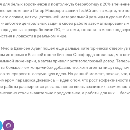
я для белых воротничков и подтолкнуть безработицу к 20% в течение
ления компании Питер Маккрори заявил TechCrunch в марте, что по
о его словам, нет существенной материальной разницы в уровне бе
 «наиболее центральных задач в своей работе автоматизированным 
вода данных и разработчики ПО, — и теми, кто занят в менее подв
ствия и ловкости в реальном мире.
Nvidia Дженсен Хуанг пошел еще дальше, категорически отвергнув т
ом интервью в Высшей школе бизнеса Стэнфорда он заявил, что кто-т
аммной инженерии, а затем привел противоположный довод. Теперь,
ты больше, чем когда-либо», добавив, что, хотя агенты пишут код по
ов генерировать следующую идею. На данный момент, похоже, что,
имером парадокса Джевонса — идеи о том, что рост эффективности 
ем работы расширяется до заполнения вновь возникших возможносте
незапно стали значительно продуктивнее, а работы для них — беско