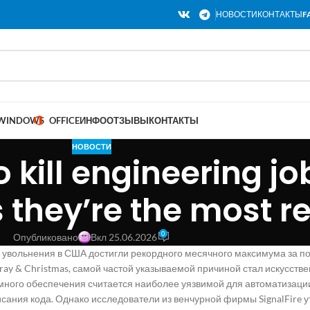
НОВОСТИ
КОНТАКТЫ
F
WINDOWS
OFFICE
ИНФО
ОТЗЫВЫ
КОНТАКТЫ
НОВОСТИ
 kill engineering jo
they’re the most re
0
Опубликовано
Вкл 25.06.2026
 увольнения в США достигли рекордного месячного максимума за по
Gray & Christmas, самой частой указываемой причиной стал искусств
много обеспечения считается наиболее уязвимой для автоматизации
сания кода. Однако исследователи из венчурной фирмы SignalFire у