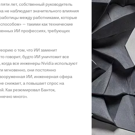
 пяти лет, собственный руководитель
ка не наблюдает значительного влияния
зработицы между работниками, которые
способом» — такими как технические
ерженных ИИ профессиях, требующих
еорию о том, что ИИ заменит
о говорит, будто ИИ уничтожит все
 когда все инженеры Nvidia используют
чти мгновенно, они постоянно
 вооруженная ИИ, инженерная сфера
не снижает, а повышает спрос на
й. Как резюмировал Банток,
нечно много».