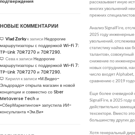
подтверждения
рассказывает иную ист
многих увольнений неи
прежних специалистов,
НОВЫЕ КОММЕНТАРИИ
Анализ SignalFire, от
2025 году инженерные
Недорогие
Vlad Zorky
к записи
увольнений, отслежива
маршрутизаторы с поддержкой Wi-Fi 7:
статистику найма как 
TP-Link 7DR7270 и 7DR7290.
талантов», совокупный
Недорогие
Сева
к записи
снижение по инженерн
маршрутизаторы с поддержкой Wi-Fi 7:
новых сотрудников, нан
TP-Link 7DR7270 и 7DR7290.
число входят Alphabet,
«М.Видео-
Кирилл
к записи
сравнению с 2019 годо
Эльдорадо» открыла магазин в новой
концепции и совместно со Sber
Еще более очевидной с
Metaverse Tech и
SignalFire, в 2025 год
«СберМаркетингом» запустила ИИ-
действительно замеща
консультанта «Эм.Ви»
техсекторе. Вместо эт
большинству других до
Хотя генеральный дир