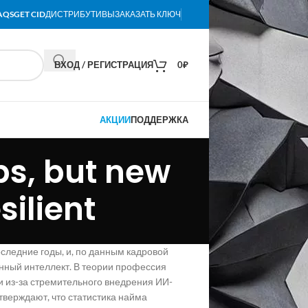
AQS
GET CID
ДИСТРИБУТИВЫ
ЗАКАЗАТЬ КЛЮЧ
ВХОД / РЕГИСТРАЦИЯ
0
₽
АКЦИИ
ПОДДЕРЖКА
bs, but new
silient
следние годы, и, по данным кадровой
енный интеллект. В теории профессия
 из-за стремительного внедрения ИИ-
тверждают, что статистика найма