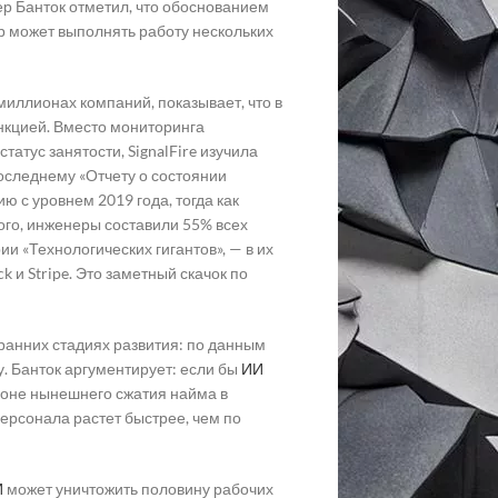
ер Банток отметил, что обоснованием
ер может выполнять работу нескольких
миллионах компаний, показывает, что в
нкцией. Вместо мониторинга
атус занятости, SignalFire изучила
последнему «Отчету о состоянии
ю с уровнем 2019 года, тогда как
го, инженеры составили 55% всех
ии «Технологических гигантов», — в их
Block и Stripe. Это заметный скачок по
ранних стадиях развития: по данным
ду. Банток аргументирует: если бы
ИИ
фоне нынешнего сжатия найма в
персонала растет быстрее, чем по
И
может уничтожить половину рабочих