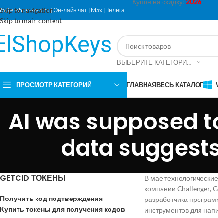
Купон на скидку:
2026
Skip to navigation
nfo@el-shop-keys.ru
|
Он-лайн чат
|
Max
|
Телега
Skip to main content
ВЫБЕРИТЕ КАТЕГОРИЮ
ПРОСМОТР КАТЕГОРИЙ
ГЛАВНАЯ
ВЕСЬ КАТАЛОГ
AI was supposed to
data suggests 
GETCID ТОКЕНЫ
В мае технологические
компании Challenger, 
Получить код подтверждения
разработчика програм
Купить токены для получения кодов
инструментов для напи