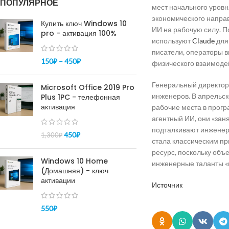
ПОПУЛЯРНОЕ
мест начального уровн
экономического направ
Купить ключ Windows 10
ИИ на рабочую силу. П
pro - активация 100%
используют
Claude
для
писатели, операторы в
150
₽
–
450
₽
физического взаимодей
Генеральный директор 
Microsoft Office 2019 Pro
инженеров. В апрельск
Plus 1PC - телефонная
активация
рабочие места в прогр
агентный ИИ, они «заня
подталкивают инженер
450
₽
1,300
₽
стала классическим пр
ресурс, поскольку объ
Windows 10 Home
инженерные таланты «в
(Домашняя) - ключ
активации
Источник
550
₽