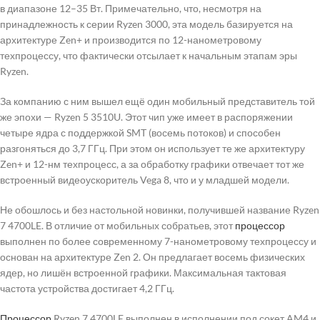
в диапазоне 12–35 Вт. Примечательно, что, несмотря на
принадлежность к серии Ryzen 3000, эта модель базируется на
архитектуре Zen+ и производится по 12-нанометровому
техпроцессу, что фактически отсылает к начальным этапам эры
Ryzen.
За компанию с ним вышел ещё один мобильный представитель той
же эпохи — Ryzen 5 3510U. Этот чип уже имеет в распоряжении
четыре ядра с поддержкой SMT (восемь потоков) и способен
разгоняться до 3,7 ГГц. При этом он использует те же архитектуру
Zen+ и 12-нм техпроцесс, а за обработку графики отвечает тот же
встроенный видеоускоритель Vega 8, что и у младшей модели.
Не обошлось и без настольной новинки, получившей название Ryzen
7 4700LE. В отличие от мобильных собратьев, этот
процессор
выполнен по более современному 7-нанометровому техпроцессу и
основан на архитектуре Zen 2. Он предлагает восемь физических
ядер, но лишён встроенной графики. Максимальная тактовая
частота устройства достигает 4,2 ГГц.
Процессор
Ryzen 7 4700LE выполнен в исполнении под сокет AM4 и