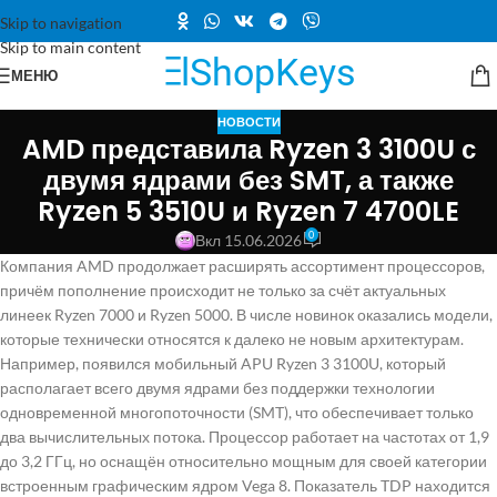
Skip to navigation
Skip to main content
МЕНЮ
НОВОСТИ
AMD представила Ryzen 3 3100U с
двумя ядрами без SMT, а также
Ryzen 5 3510U и Ryzen 7 4700LE
0
Вкл 15.06.2026
Компания AMD продолжает расширять ассортимент процессоров,
причём пополнение происходит не только за счёт актуальных
линеек Ryzen 7000 и Ryzen 5000. В числе новинок оказались модели,
которые технически относятся к далеко не новым архитектурам.
Например, появился мобильный APU Ryzen 3 3100U, который
располагает всего двумя ядрами без поддержки технологии
одновременной многопоточности (SMT), что обеспечивает только
два вычислительных потока. Процессор работает на частотах от 1,9
до 3,2 ГГц, но оснащён относительно мощным для своей категории
встроенным графическим ядром Vega 8. Показатель TDP находится