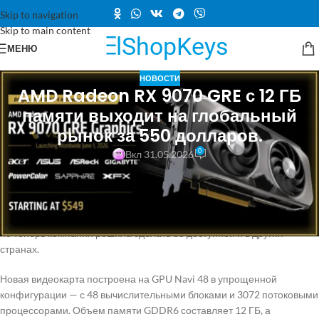
Skip to navigation
Skip to main content
МЕНЮ
НОВОСТИ
AMD Radeon RX 9070 GRE с 12 ГБ
памяти выходит на глобальный
рынок за 550 долларов.
0
Вкл 31.05.2026
AMD готовится к мировому запуску новой видеокарты Radeon RX
9070 GRE. Продажи начнутся 1 июня, а рекомендованная цена,
согласно данным ресурса Videocardz, составит 550 долларов.
Изначально эта модель была доступна только на китайском рынке,
но теперь компания решила сделать её доступной и в других
странах.
Новая видеокарта построена на GPU Navi 48 в упрощенной
конфигурации — с 48 вычислительными блоками и 3072 потоковыми
процессорами. Объем памяти GDDR6 составляет 12 ГБ, а