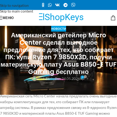
Skip to navigation
Skip to main content
МЕНЮ
НОВОСТИ
Американский ретейлер Micro
Center сделал выгодное
предложение для тех, кто собирает
ПК: купи Ryzen 7 9850X3D, получи
материнскую плату Asus B850-E TUF
Gaming бесплатно
0
Vlad Zorky
Вкл 24.05.2026
Комплект, включающий материнскую плату и производительный
процессор, обойдётся всего в 500 долларов.
Американская сеть Micro Center начала предлагать очень выгодные
наборы комплектующих для тех, кто собирает ПК или планирует
апгрейд системы. В рамках предложения связку из 8-ядерного Ryzen
7 9850X3D и материнской платы Asus B850-E TUF Gaming можно