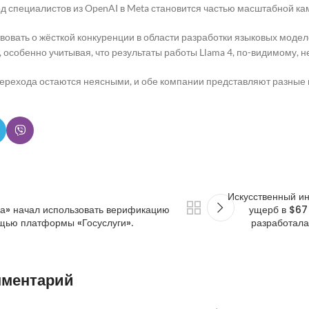
д специалистов из OpenAI в Meta становится частью масштабной к
вовать о жёсткой конкуренции в области разработки языковых модел
, особенно учитывая, что результаты работы Llama 4, по-видимому, 
ерехода остаются неясными, и обе компании представляют разные 
Искусственный ин
а» начал использовать верификацию
ущерб в $67
щью платформы «Госуслуги».
разработала
мментарий