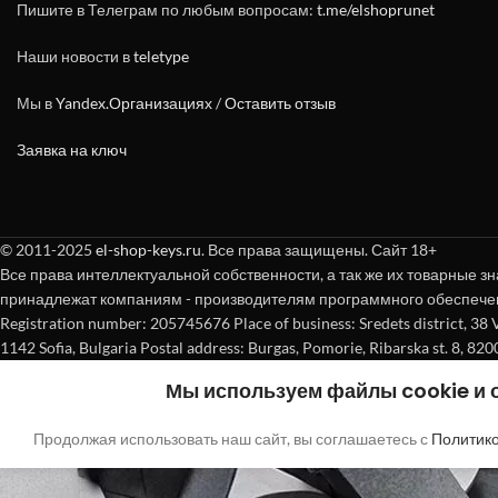
Пишите в Телеграм по любым вопросам:
t.me/elshoprunet
Наши новости в
teletype
Мы в
Yandex.Организациях
/
Оставить отзыв
Заявка на ключ
© 2011-2025
el-shop-keys.ru
. Все права защищены. Сайт 18+
Все права интеллектуальной собственности, а так же их товарные зн
принадлежат компаниям - производителям программного обеспече
Registration number: 205745676 Place of business: Sredets district, 38 Vasi
1142 Sofia, Bulgaria Postal address: Burgas, Pomorie, Ribarska st. 8, 820
Мы используем файлы cookie и
Продолжая использовать наш сайт, вы соглашаетесь с
Политик