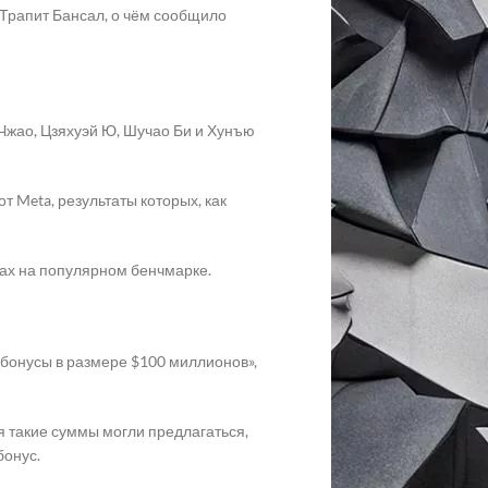
Трапит Бансал, о чём сообщило
 Чжао, Цзяхуэй Ю, Шучао Би и Хунъю
 Meta, результаты которых, как
тах на популярном бенчмарке.
 бонусы в размере $100 миллионов»,
я такие суммы могли предлагаться,
бонус.