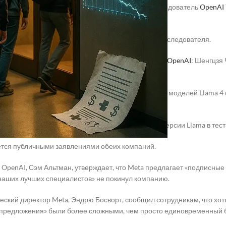
известно, что к ним присоединился известный исследователь
OpenAI
The Wall Street Journal, в Meta перешли ещё три исследователя.
 сообщает о найме четырёх других специалистов из
OpenAI
: Шенгцзя
 происходит на фоне недавнего запуска языковых моделей Llama 4 от
дали ожиданий Марка Цукерберга.
глась критике за использование специфической версии Llama в тес
тся публичными заявлениями обеих компаний.
OpenAI, Сэм Альтман, утверждает, что Meta предлагает «подписные
з наших лучших специалистов» не покинул компанию.
ческий директор Meta, Эндрю Босворт, сообщил сотрудникам, что хот
 предложения» были более сложными, чем просто единовременный 