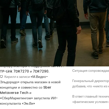
Получить код подтверждения
На этой неделе стало 
Купить токены для получения кодов
издание TechCrunch.
подтверждения
Кроме него, по данным 
The Information также
НОВЫЕ КОММЕНТАРИИ
Рэнь.
Недорогие
Vlad Zorky
к записи
Этот массовый переход
маршрутизаторы с поддержкой Wi-Fi 7:
сообщается, не оправ
TP-Link 7DR7270 и 7DR7290.
Недорогие
Компания также подвер
Сева
к записи
маршрутизаторы с поддержкой Wi-Fi 7:
Ситуация сопровождае
TP-Link 7DR7270 и 7DR7290.
«М.Видео-
Кирилл
к записи
Генеральный директор 
Эльдорадо» открыла магазин в новой
добавив, что «никто и
концепции и совместно со Sber
Metaverse Tech и
В ответ главный техни
«СберМаркетингом» запустила ИИ-
«фактические условия
консультанта «Эм.Ви»