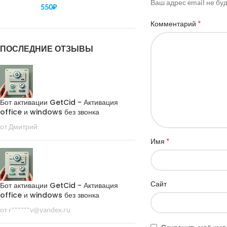
Ваш адрес email не бу
550
₽
*
Комментарий
ПОСЛЕДНИЕ ОТЗЫВЫ
Бот активации GetCid - Активация
office и windows без звонка
от Дмитрий
*
Имя
Сайт
Бот активации GetCid - Активация
office и windows без звонка
от r******v@yandex.ru