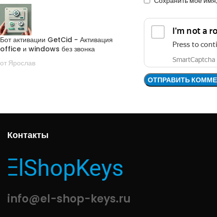
Сохранить моё имя,
Бот активации GetCid - Активация
office и windows без звонка
от Ярослав
Контакты
info@el-shop-keys.ru