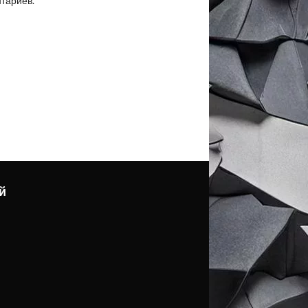
нтариев.
й