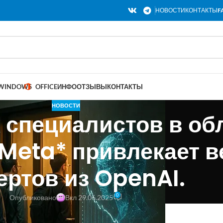
НОВОСТИ
КОНТАКТЫ
F
WINDOWS
OFFICE
ИНФО
ОТЗЫВЫ
КОНТАКТЫ
НОВОСТИ
 специалистов в об
 Meta* привлекает 
ертов из OpenAI.
0
Опубликовано
Вкл 29.06.2025
 привлекает специалистов из OpenAI.