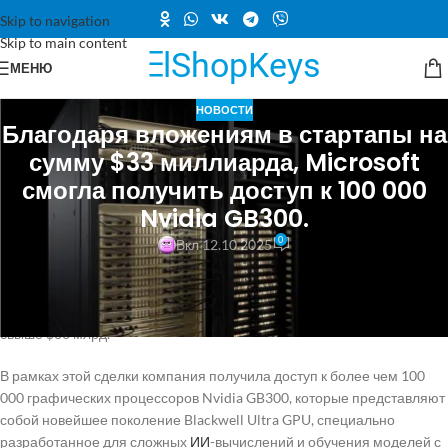
Skip to navigation
Skip to main content
МЕНЮ
НОВОСТИ
Благодаря вложениям в стартапы на
сумму $33 миллиарда, Microsoft
смогла получить доступ к 100 000
Nvidia GB300.
0
Вкл 12.10.2025
Microsoft значительно усиливает свои позиции в области облачных
вычислений для искусственного интеллекта благодаря крупному
соглашению с провайдерами neocloud, включающему инвестиции
свыше $33 млрд.
В рамках этой сделки компания получила доступ к более чем 100
000 графических процессоров Nvidia GB300, которые представляют
собой новейшее поколение Blackwell Ultra GPU, специально
разработанное для сложных
ИИ
-вычислений и обучения моделей с