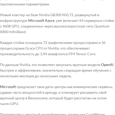
триллионными параметрами.
Новый кластер на базе Nvidia GB300 NVL72, развернутый в
инфраструктуре
Microsoft
Azure
, уже включает 64 серверных стойки
с 4608 GPU, соединенных через высокоскоростную сеть Quantum-
X800 InfiniBand.
Каждая стойка оснащена 72 графическими процессорами и 36
процессорами Grace CPU от Nvidia, что обеспечивает
производительность до 1,44 экзафлопса FP4 Tensor Core.
По данным Nvidia, это позволяет запускать крупные модели
OpenAI
быстрее и эффективнее, значительно сокращая время обучения с
нескольких месяцев до нескольких недель.
Microsoft
предлагает свои дата-центры как коммерческие сервисы,
сдавая часть мощностей в аренду, и планирует расширить свой
крупный центр в Висконсине, который будет рассчитан на сотни
тысяч GPU.
Партнерства с neocloud-провайдерами, такими как CoreWeave,