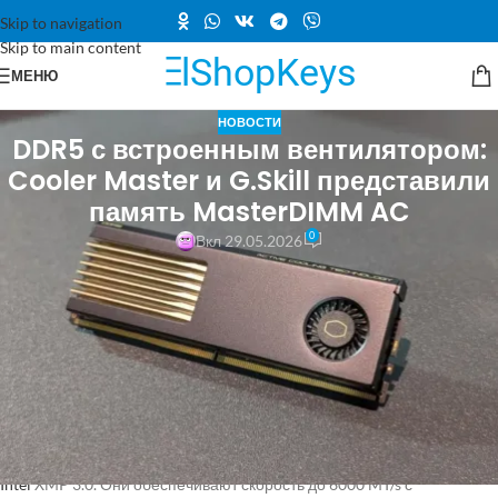
Skip to navigation
Skip to main content
МЕНЮ
НОВОСТИ
DDR5 с встроенным вентилятором:
Cooler Master и G.Skill представили
память MasterDIMM AC
0
Вкл 29.05.2026
Компания Cooler Master совместно с G.Skill представила новую
линейку модулей памяти DDR5 под названием MasterDIMM AC,
оснащенную активной системой охлаждения. В отличие от
стандартных модулей, эти новинки оборудованы массивным
радиатором с встроенным вентилятором, что позволяет более
эффективно отводить тепло при высоких нагрузках.
Модули MasterDIMM AC предназначены для платформ
следующего поколения и поддерживают технологии AMD EXPO и
Intel
XMP 3.0. Они обеспечивают скорость до 6000 MT/s с