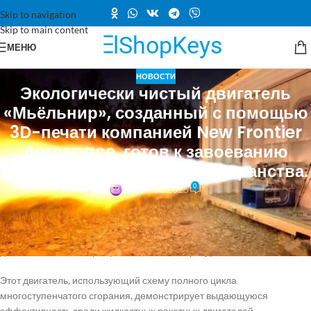
Skip to navigation
Skip to main content
МЕНЮ
НОВОСТИ
Экологически чистый двигатель
«Мьёльнир», созданный с помощью
3D-печати компанией New Frontier
Aerospace, готов к завоеванию
небес и космического пространства.
0
Вкл 24.06.2025
Компания New Frontier Aerospace (NFA), специализирующаяся на
инновациях в области аэрокосмических двигателей, успешно
завершила серию испытаний своего 3D-печатного ракетного
двигателя «Мьёльнир» при высоких температурах.
Этот двигатель, использующий схему полного цикла
многоступенчатого сгорания, демонстрирует выдающуюся
эффективность среди жидкостных ракетных двигателей.