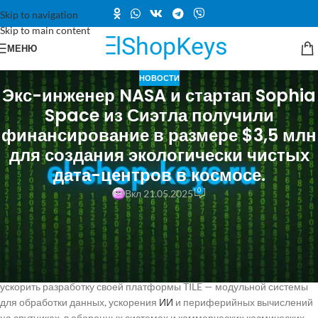
Skip to navigation
Skip to main content
МЕНЮ
НОВОСТИ
Экс-инженер NASA и стартап Sophia
Space из Сиэтла получили
финансирование в размере $3,5 млн
для создания экологически чистых
дата-центров в космосе.
0
Вкл 21.05.2025
Стартап Sophia Space, занимающийся орбитальными вычислениями
и созданием космических дата-центров, получил $3,5 млн в
предпосевном раунде финансирования.
Эта компания, расположенная в Калифорнии и Сиэтле, стремится
ускорить разработку своей платформы TILE — модульной системы
для обработки данных, ускорения
ИИ
и периферийных вычислений
на спутниках, в оборонных системах и коммерческих космических