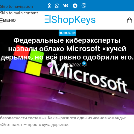
Skip to navigation
Skip to main content
МЕНЮ
НОВОСТИ
Федеральные киберэксперты
назвали облако Microsoft «кучей
дерьма», но всё равно одобрили его.
0
Вкл 19.03.2026
В конце 2024 года федеральные эксперты по кибербезопасности
вынесли тревожный вердикт в отношении одного из крупнейших
облачных сервисов компании Microsoft. Согласно внутреннему
правительственному отчету, с которым ознакомилось издание
ProPublica, «отсутствие надлежащей детальной документации по
безопасности» со стороны технологического гиганта привело к тому,
что у проверяющих возникло «недоверие к оценке общей
безопасности системы». Как выразился один из членов команды:
«Этот пакет — просто куча дерьма».