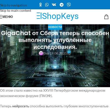
Skip to navigation
Skip to main content
МЕНЮ
НОВОСТИ
GigaChat от Сбера теперь способен
выполнять углублённые
исследования.
0
Вкл 19.06.2025
Команда Сбербанка представила новое достижение своей
фирменной нейросетевой модели.
В GigaChat появилась функция «Провести исследование»,
предназначенная для профессионального анализа информации.
Об этом стало известно на XXVIII Петербургском международном
экономическом форуме (ПМЭФ).
Теперь
нейросеть
способна выполнять глубокие многоступенчатые