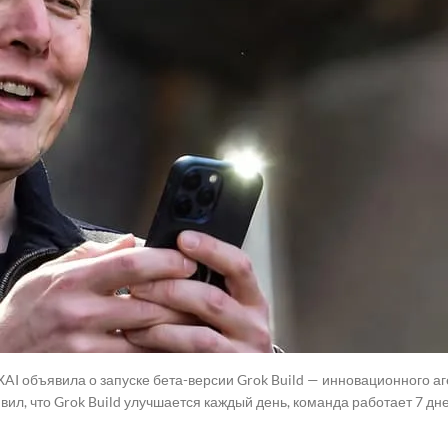
нания о выходе из режима планирования больше не появляются посл
звернутые блоки мышления в Scrollback теперь остаются развернут
и scrollback buffer) — это буфер в терминале, где сохраняется истори
прокрутилась за пределы видимой области экрана.
теперь не загружает один и тот же бинарный файл дважды, если од
рок лидера.
дентификаторы фоновых задач после `/compact` теперь отображаютс
а них в последующих вызовах инструментов. Ввод `/` при активном Sc
меню с косой чертой. Полный список изменений доступен по этой 
к пользователь попросил Grok Build сделать браузерную аркадную г
ьно написал код и сгенерировал через Grok Imagine изображения м
AI объявила о запуске бета-версии Grok Build — инновационного а
вил, что Grok Build улучшается каждый день, команда работает 7 дн