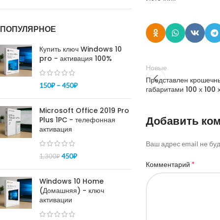
ПОПУЛЯРНОЕ
Купить ключ Windows 10
pro - активация 100%
Новые
Представлен крошечн
150
₽
–
450
₽
габаритами 100 х 100 
Microsoft Office 2019 Pro
Добавить ко
Plus 1PC - телефонная
активация
Ваш адрес email не бу
450
₽
1,300
₽
*
Комментарий
Windows 10 Home
(Домашняя) - ключ
активации