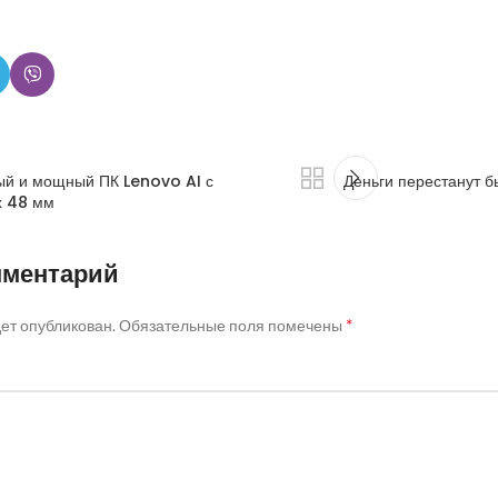
ый и мощный ПК Lenovo AI с
Деньги перестанут б
х 48 мм
мментарий
*
дет опубликован.
Обязательные поля помечены