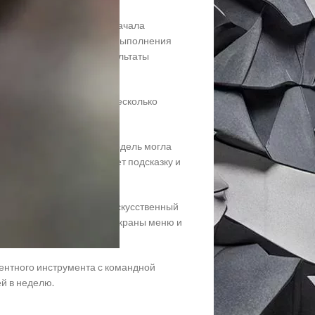
е того, как модель уже начала
ыми после завершения их выполнения
я вывода (текст, логи, результаты
новременно выполняется несколько
я без изменений, чтобы модель могла
rollback теперь фокусирует подсказку и
ссылке.
онку в киберпанк-стиле. Искусственный
ашин, фоны трасс, меню, экраны меню и
гентного инструмента с командной
ей в неделю.