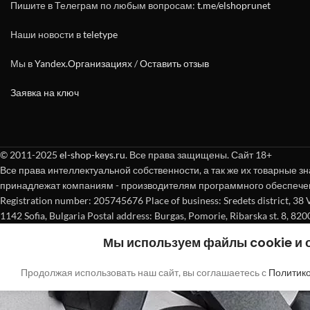
Пишите в Телеграм по любым вопросам:
t.me/elshoprunet
Наши новости в
teletype
Мы в
Yandex.Организациях
/
Оставить отзыв
Заявка на ключ
© 2011-2025
el-shop-keys.ru
. Все права защищены. Сайт 18+
Все права интеллектуальной собственности, а так же их товарные зн
принадлежат компаниям - производителям программного обеспече
Registration number: 205745676 Place of business: Sredets district, 38 Vasi
1142 Sofia, Bulgaria Postal address: Burgas, Pomorie, Ribarska st. 8, 820
Мы используем файлы cookie и
Продолжая использовать наш сайт, вы соглашаетесь с
Политик