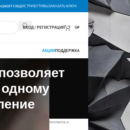
AQS
GET CID
ДИСТРИБУТИВЫ
ЗАКАЗАТЬ КЛЮЧ
ВХОД / РЕГИСТРАЦИЯ
0
₽
АКЦИИ
ПОДДЕРЖКА
 позволяет
 одному
ление
 модель искусственного интеллекта и