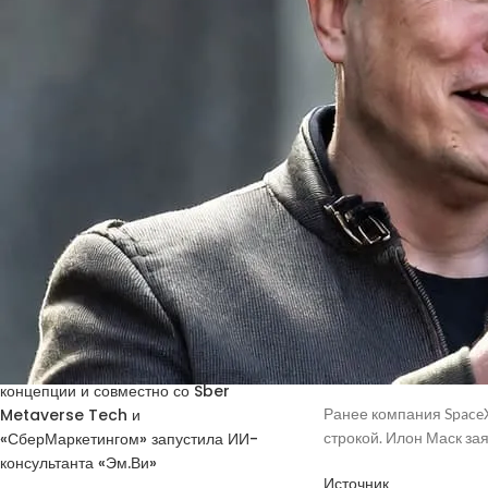
Получить код подтверждения
Купить токены для получения кодов
В новой версии напоми
подтверждения
реализацию плана. Ра
агентом. Scrollback (ил
команд), которая уже 
НОВЫЕ КОММЕНТАРИИ
Команда `
grok
update` 
обновлений или прове
Недорогие
Vlad Zorky
к записи
маршрутизаторы с поддержкой Wi-Fi 7:
Изображение
Grok
. И
TP-Link 7DR7270 и 7DR7290.
корректно ссылаться н
Недорогие
Сева
к записи
открывает выпадающее 
маршрутизаторы с поддержкой Wi-Fi 7:
TP-Link 7DR7270 и 7DR7290.
Недавно мы писали, ка
«М.Видео-
Кирилл
к записи
интеллект самостоятел
Эльдорадо» открыла магазин в новой
так далее.
концепции и совместно со Sber
Metaverse Tech и
Ранее компания SpaceX
«СберМаркетингом» запустила ИИ-
строкой. Илон Маск зая
консультанта «Эм.Ви»
Источник