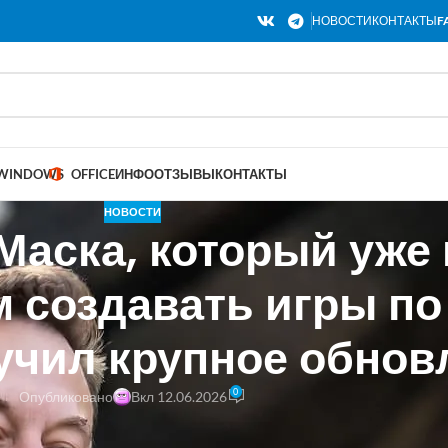
НОВОСТИ
КОНТАКТЫ
F
WINDOWS
OFFICE
ИНФО
ОТЗЫВЫ
КОНТАКТЫ
НОВОСТИ
 Маска, который уже
 создавать игры по
учил крупное обнов
0
Опубликовано
Вкл 12.06.2026
.2.51. Компания xAI Илона Маска продолжает активно улучшать свою
 продукты на его основе. Выпущено очередное обновление v0.2.51.