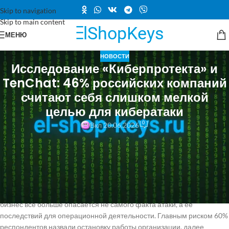
Skip to navigation
Skip to main content
МЕНЮ
НОВОСТИ
Исследование «Киберпротекта» и
TenChat: 46% российских компаний
считают себя слишком мелкой
целью для кибератаки
0
Вкл 20.06.2026
Компания «Киберпротект» совместно с социальной сетью TenChat
провела масштабное исследование готовности российских
организаций к киберинцидентам, опросив более 1 тыс.
представителей бизнеса, включая руководителей высшего звена,
ИТ- и ИБ-специалистов из компаний всех размеров — от
микропредприятий до крупных структур. Результаты показали, что
бизнес всё больше опасается не самого факта атаки, а её
последствий для операционной деятельности. Главным риском 60%
респондентов назвали остановку работы организации, далее