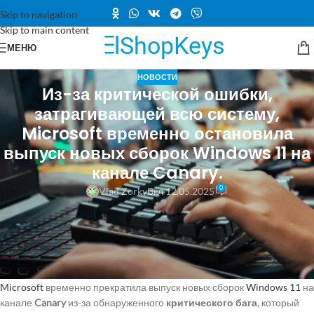
Skip to navigation
Skip to main content
МЕНЮ
НОВОСТИ
Из-за критической ошибки,
затрагивающей всю систему,
Microsoft временно остановила
выпуск новых сборок Windows 11 на
канале Canary.
0
Vlad Zorky
Вкл 12.05.2025
Корпорация обнаружила серьёзную ошибку, затрагивающую
Bluetooth, Wi-Fi, USB и камеры. Исправление уже тестируется.
Что произошло?
Microsoft
временно прекратила выпуск новых сборок
Windows 11
на
канале
Canary
из-за обнаруженного
критического бага
, который