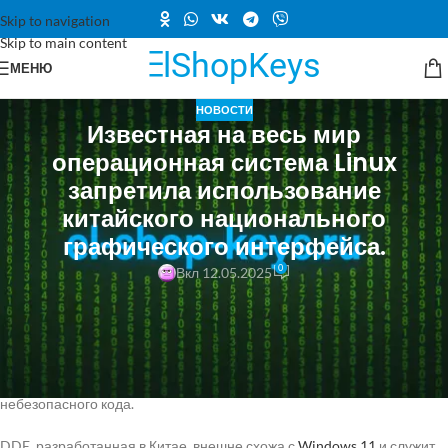
Skip to navigation
Skip to main content
МЕНЮ
НОВОСТИ
Известная на весь мир
операционная система Linux
запретила использование
китайского национального
графического интерфейса.
0
Вкл 12.05.2025
Графическая оболочка рабочего стола Deepin Desktop Environment
(DDE) была исключена из официальных репозиториев известного
Linux-дистрибутива openSUSE.
Причиной стали нарушения правил размещения пакетов и наличие
небезопасного кода.
DDE, разработанная в Китае, внешне схожа с
Windows 11
и служит