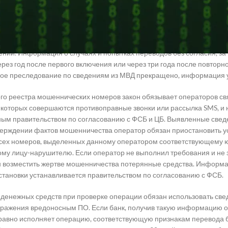
ы данных о переводах без добровольного согласия операторы напра
х платежа, а также передают в «Антифрод» информацию об абонент
банк предоставляет в «Антифрод» данные о номерах, задействован
 из указанной базы. Оператор цифрового рубля получает право отк
ний. Информация о случаях и попытках переводов без согласия, з
ерез год после первого включения или через три года после повторн
вное преследование по сведениям из МВД прекращено, информация 
го реестра мошеннических номеров закон обязывает операторов св
 которых совершаются противоправные звонки или рассылка SMS, и 
ным правительством по согласованию с ФСБ и ЦБ. Выявленные свед
ерждении фактов мошенничества оператор обязан приостановить усл
 всех номеров, выделенных данному оператором соответствующему 
му лицу-нарушителю. Если оператор не выполнил требования и не 
н возместить жертве мошенничества потерянные средства. Информа
становки устанавливается правительством по согласованию с ФСБ.
 денежных средств при проверке операции обязан использовать св
заражения вредоносным ПО. Если банк, получив такую информацию 
 равно исполняет операцию, соответствующую признакам перевода б