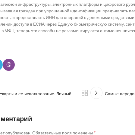
платежной инфраструктуры, электронных платформ и цифрового рубл
зывавшая граждан при упрощенной идентификации предъявлять пас
ость, и предоставлять ИНН для операций с денежными средствами и
лении доступа в ЕСИА через Единую биометрическую систему, сайт
 в МФЦ; теперь эти способы не регламентируются антимошенничес
м-карты и ее использование. Личный
Самые передов
мментарий
*
дет опубликован.
Обязательные поля помечены