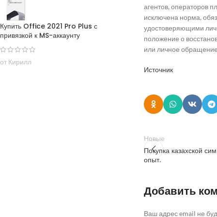
агентов, операторов 
исключена норма, обя
Купить Office 2021 Pro Plus с
удостоверяющими личн
привязкой к MS-аккаунту
положение о восстанов
или личное обращение
от Кирилл
Источник
Новые
Покупка казахской си
опыт.
Добавить ко
Ваш адрес email не бу