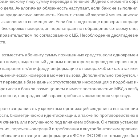
физическому лицу сумму перевода в течение 30 дней с момента об
о дела. Аналогичная обязанность наступает, если банк не выполнил
на вредоносную активность. Клиент, ставший жертвой мошенническо
ь заявление о возмещении. Если банк надлежаще проверил операци
ли блокировке номеров, он перенаправляет обращение сотовому опе
 правительством по согласованию с ЦБ. Несоблюдение десятидневно
тв.
н возместить абоненту сумму похищенных средств, если одновремен
азан номер, выделенный данным оператором; перевод совершен под
е направил в «Антифрод» информацию о номерах-объектах атак или 
ошеннических номеров в момент вызова. Дополнительно требуется,
т перевода в базе данных отсутствовала информация о подобных ин
ратился в банк за возмещением и имеет постановление МВД о возбу
и деньги, пострадавший вправе требовать возмещения через суд.
право запрашивать у кредитных организаций сведения о выполнени
сти, биометрической идентификации, а также по противодействию 
я клиента или полученного под влиянием обмана. Он также установи
ения, перечень операций и требования к внутрибанковским правила
ребования по защите информации с ФСБ и ФСТЭК не только для банк