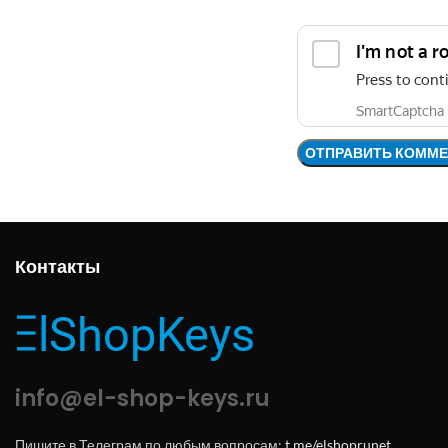
Контакты
info@el-shop-keys.ru
Пишите в Телеграм по любым вопросам:
t.me/elshoprunet