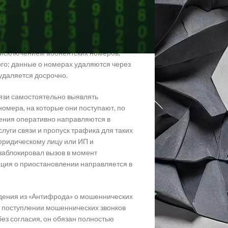
вляют в ЦБ сведения о клиентах и их
ских номерах, используемых для
ных в мошеннических схемах, а также
азывать в операциях при наличии
а исключением абонентских номеров,
ого; данные о номерах удаляются через
удаляется досрочно.
язи самостоятельно выявлять
номера, на которые они поступают, по
ения оперативно направляются в
уги связи и пропуск трафика для таких
юридическому лицу или ИП и
заблокировал вызов в момент
ция о приостановлении направляется в
едения из «Антифрода» о мошеннических
о поступлении мошеннических звонков
ез согласия, он обязан полностью