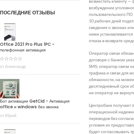
возместить клиенту — 
возбуждении уголовног
ПОСЛЕДНИЕ ОТЗЫВЫ
пользовательского ПО 
10 рабочих дней подат
сведения о звонках и
ними устанавливается
отказа в возврате средс
Office 2021 Pro Plus 1PC -
телефонная активация
Оператор связи обяза
договоре с банком ук
от Александр
SMS; оператор связи н
трафика и связи для м
обязанности, на момен
десятидневный срок об
ни оператор не вернул
Бот активации GetCid - Активация
Центробанк получает 
office и windows без звонка
операционной надежно
от Юрий
переводов без согласи
условия их предоставл
будет согласовывать т