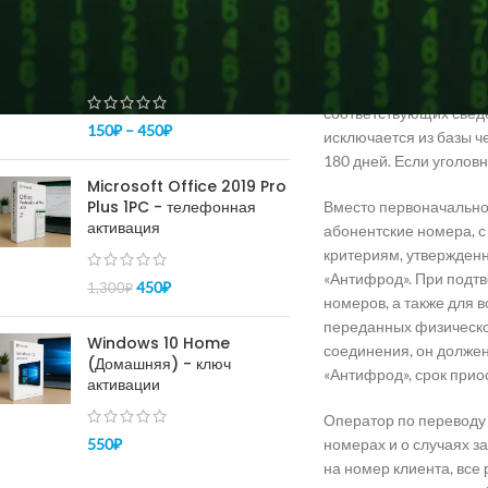
ПОПУЛЯРНОЕ
Для формирования баз
электронных средства
Купить ключ Windows 10
переводов. Сам Центро
pro - активация 100%
ИНН и коды документов
соответствующих сведе
150
₽
–
450
₽
исключается из базы ч
180 дней. Если уголо
Microsoft Office 2019 Pro
Plus 1PC - телефонная
Вместо первоначально
активация
абонентские номера, с
критериям, утвержден
«Антифрод». При подтв
450
₽
1,300
₽
номеров, а также для
переданных физическо
Windows 10 Home
соединения, он долже
(Домашняя) - ключ
«Антифрод», срок прио
активации
Оператор по переводу
550
₽
номерах и о случаях 
на номер клиента, все