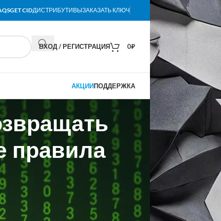
AQS
GET CID
ДИСТРИБУТИВЫ
ЗАКАЗАТЬ КЛЮЧ
ВХОД / РЕГИСТРАЦИЯ
0
₽
АКЦИИ
ПОДДЕРЖКА
возвращать
е правила
ожность компенсации средств граждан,
— в зависимости от выполнения
ровать звонки с мошеннических
лирования деятельности кредитных