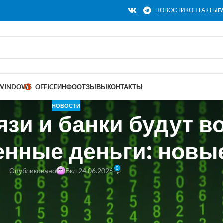
НОВОСТИ
КОНТАКТЫ
F
WINDOWS
OFFICE
ИНФО
ОТЗЫВЫ
КОНТАКТЫ
НОВОСТИ
язи и банки будут 
енные деньги: новы
0
Опубликовано
Вкл 24.06.2026
 второй пакет антимошеннических поправок предусматривает возм
ми. Компенсации будут выплачивать банки или сотовые операторы 
ловий. В том числе операторы связи должны будут выявлять и блоки
являть факты заражения устройств клиентов. В рамках нового регу