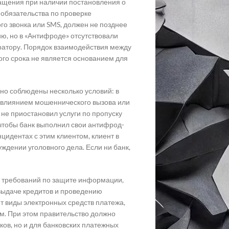
ращения при наличии постановления о
 обязательства по проверке
го звонка или SMS, должен не позднее
ю, но в «Антифроде» отсутствовали
ратору. Порядок взаимодействия между
го срока не является основанием для
но соблюдены несколько условий: в
 влиянием мошеннического вызова или
не приостановил услуги по пропуску
 чтобы банк выполнил свои антифрод-
цидентах с этим клиентом, клиент в
ждении уголовного дела. Если ни банк,
и требований по защите информации,
выдаче кредитов и проведению
т виды электронных средств платежа,
м. При этом правительство должно
ов, но и для банковских платежных