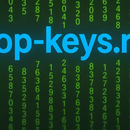
ых систем создается Единая система учета платежных карт (ЕСУПК)
 порядок формирования и ведения системы, требования к защите ин
включаться номера и виды платежных карт клиентов — физических ли
у денежных средств обязаны предоставлять эти сведения, а НСПК 
же по запросу ЦБ передавать информацию. В окончательной редакц
 операторам, при этом лимит на количество карт от всех кредитных 
ко совет директоров Банка России может разрешить превышение этог
оператор обязан свериться с ЕСУПК и при превышении лимита отказ
ственной информационной системы «Антифрод» при взаимодействи
ечения противоправных действий с использованием ИКТ, а также п
таких действий. Граждане, пострадавшие от киберпреступлений, см
нтах в «Антифрод». Параллельно вводится обязанность операторов
 программное обеспечение, включая сайты и мобильные приложен
ны выявлять вредоносное ПО на пользовательском оборудовании до 
 обязан предложить такую антивирусную защиту, включив соответс
 оператор отказывает в проведении операции с использованием ка
 клиента и предлагая альтернативные способы перевода. Если кли
ю, банк вправе задержать ее выполнение или последующие повторны
медленно исполнить распоряжение.