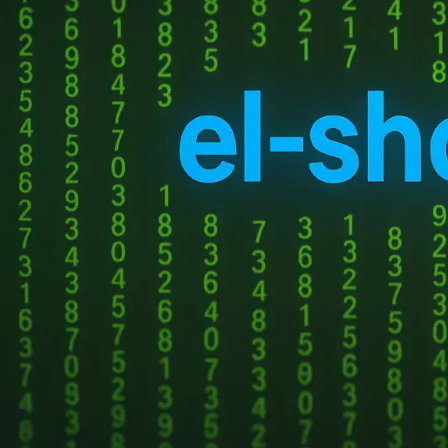
подтверждения
организаций и платежн
Центробанк установит
ФСТЭК. В ЕСУПК будут 
Операторы по перевод
НОВЫЕ КОММЕНТАРИИ
защиту системы, а так
предоставлении данных
Недорогие
Vlad Zorky
к записи
одного человека, одна
маршрутизаторы с поддержкой Wi-Fi 7:
выпуском новой карты 
TP-Link 7DR7270 и 7DR7290.
Недорогие
Сева
к записи
Пользователи государ
маршрутизаторы с поддержкой Wi-Fi 7:
предотвращения и прес
TP-Link 7DR7270 и 7DR7290.
выявленных признаках 
«М.Видео-
Кирилл
к записи
информацию об инциде
Эльдорадо» открыла магазин в новой
защищать собственное
концепции и совместно со Sber
защиты, которые долж
Metaverse Tech и
физическому лицу банк
«СберМаркетингом» запустила ИИ-
обнаружении заражения
консультанта «Эм.Ви»
немедленно уведомляя
подтверждает операци
после чего обязан не