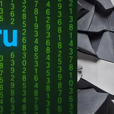
, оператором которой станет НСПК.
формации в ней согласуются с ФСБ и
ц, их ИНН и количество карт.
— обеспечивать функционирование и
ии закона убрана норма о бесплатном
организаций установлен в 20 штук на
о порога в отдельных случаях. Перед
ать.
и с ней должны принимать меры для
ередавать в систему сведения о
огут через ЕПГУ направлять
 по переводу денежных средств
ия, сертифицированными средствами
списания средств. Клиенту —
твующее положение в договор. При
рт, электронных денег или СБП,
ент после предупреждения все же
е операции на срок до шести часов,