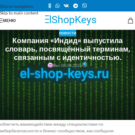
Skip to navigation
Skip to main content
МЕНЮ
НОВОСТИ
Компания «Индид» выпустила
словарь, посвящённый терминам,
связанным с идентичностью.
0
Вкл 08.09.2025
Компания «Индид» представила новый глоссарий терминов,
связанных с защитой идентичности.
Этот документ, созданный при поддержке «Айдентити Клуба»,
первого профессионального сообщества в области Identity
Security
,
включает 20 ключевых понятий, касающихся этой темы.
Основная цель глоссария — унифицировать терминологию и
облегчить взаимодействие между специалистами по
кибербезопасности и бизнес-сообществом, как сообщили