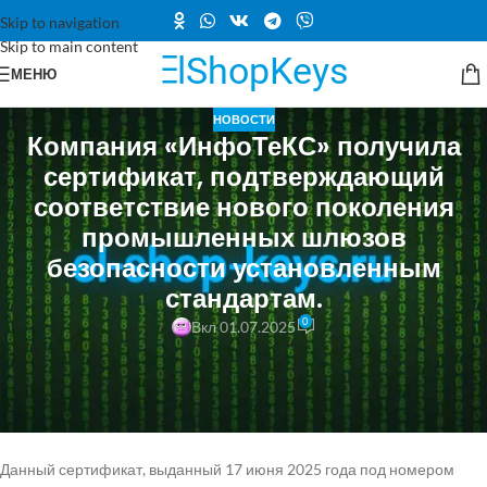
Skip to navigation
Skip to main content
МЕНЮ
НОВОСТИ
Компания «ИнфоТеКС» получила
сертификат, подтверждающий
соответствие нового поколения
промышленных шлюзов
безопасности установленным
стандартам.
0
Вкл 01.07.2025
Компания «ИнфоТеКС» с гордостью сообщает, что их новое
поколение индустриальных шлюзов безопасности, ViPNet
Coordinator IG 5, получило сертификат соответствия от ФСТЭК
России.
Данный сертификат, выданный 17 июня 2025 года под номером