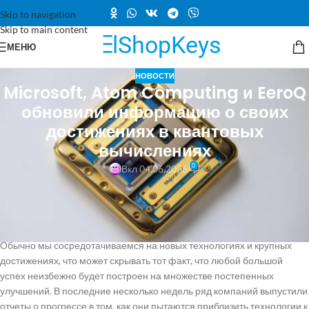
Skip to navigation
Skip to main content
МЕНЮ
НОВОСТИ
Microsoft, Atom Computing и EeroQ
обновили информацию о своих
достижениях в квантовых
вычислениях
0
Вкл 04.06.2026
Среди множества компаний, от небольших стартапов до
технологических гигантов, занимающихся квантовыми
вычислениями, наблюдается постоянный поток результатов,
поскольку они пытаются найти путь к практическому применению.
Обычно мы сосредотачиваемся на новых технологиях и крупных
достижениях, что может скрывать тот факт, что любой большой
успех неизбежно будет построен на множестве постепенных
улучшений. В последние несколько недель ряд компаний выпустили
отчеты о прогрессе в том, как они пытаются приблизить технологии к