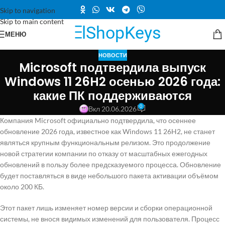
Skip to navigation
Skip to main content
МЕНЮ
НОВОСТИ
Microsoft подтвердила выпуск
Windows 11 26H2 осенью 2026 года:
какие ПК поддерживаются
0
Вкл 20.06.2026
Компания Microsoft официально подтвердила, что осеннее
обновление 2026 года, известное как Windows 11 26H2, не станет
являться крупным функциональным релизом. Это продолжение
новой стратегии компании по отказу от масштабных ежегодных
обновлений в пользу более предсказуемого процесса. Обновление
будет поставляться в виде небольшого пакета активации объёмом
около 200 КБ.
Этот пакет лишь изменяет номер версии и сборки операционной
системы, не внося видимых изменений для пользователя. Процесс