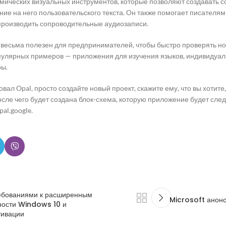
мических визуальных инструментов, которые позволяют создавать с
ие на него пользовательского текста. Он также помогает писателям
 производить сопроводительные аудиозаписи.
 весьма полезен для предпринимателей, чтобы быстро проверять но
пулярных примеров — приложения для изучения языков, индивидуа
ры.
зовал Opal, просто создайте новый проект, скажите ему, что вы хоти
осле чего будет создана блок-схема, которую приложение будет след
pal.google.
ребованиями к расширенным
Microsoft анонс
ности Windows 10 и
тивации