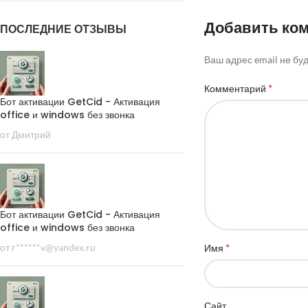
Добавить ко
ПОСЛЕДНИЕ ОТЗЫВЫ
Ваш адрес email не бу
*
Комментарий
Бот активации GetCid - Активация
office и windows без звонка
от Дмитрий
Бот активации GetCid - Активация
office и windows без звонка
*
от r******v@yandex.ru
Имя
Сайт