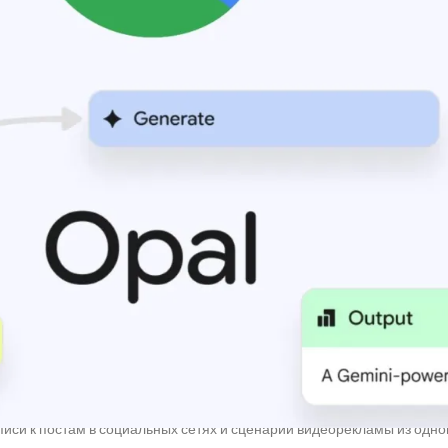
щен в Соединенных Штатах 24 июля, а затем 7 октября он был рас
, Индию, Японию, Южную Корею, Вьетнам, Индонезию, Бразилию, Син
, Аргентину и Пакистан. С
глобальным запуском
, он должен стать д
al пользователи создавали сложные многопроцессные приложения 
торяемых рабочих процессов. Opal способен автоматически извлека
 результаты непосредственно в
Google
Sheets. Opal также может ген
рументы для анализа данных, а также автоматизировать задачи, т
едактирование контрактов и планирование питания.
здатели и маркетологи используют Opal для постоянного и масштаби
писи к постам в социальных сетях и сценарии видеорекламы из одно