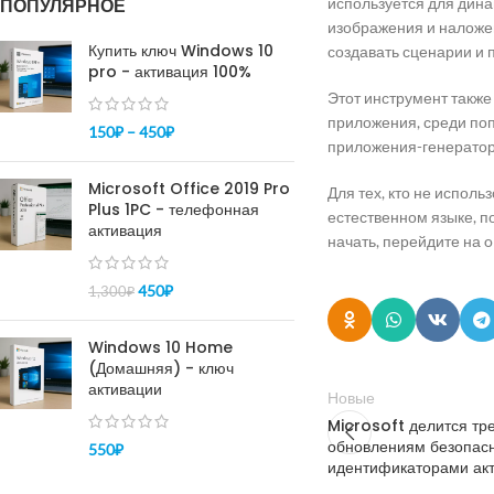
ПОПУЛЯРНОЕ
используется для дина
изображения и наложен
Купить ключ Windows 10
создавать сценарии и
pro - активация 100%
Этот инструмент также
приложения, среди по
150
₽
–
450
₽
приложения-генерато
Microsoft Office 2019 Pro
Для тех, кто не исполь
Plus 1PC - телефонная
естественном языке, п
активация
начать, перейдите на o
450
₽
1,300
₽
Windows 10 Home
(Домашняя) - ключ
активации
Новые
Microsoft делится т
обновлениям безопас
550
₽
идентификаторами ак