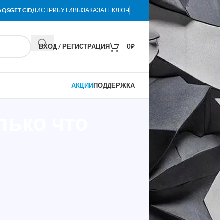
AQS
GET CID
ДИСТРИБУТИВЫ
ЗАКАЗАТЬ КЛЮЧ
ВХОД / РЕГИСТРАЦИЯ
0
₽
АКЦИИ
ПОДДЕРЖКА
лько что
тран до более чем 160 стран.
жидайте, что всё будет работать