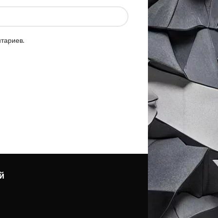
нтариев.
й