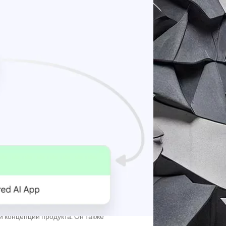
ширен на 15 дополнительных
гапур, Колумбию, Сальвадор, Коста-
оступным для большинства людей, но не
для упрощения исследований, анализа
ть и анализировать данные из
ерировать пользовательские отчеты и
акие как обновление еженедельных
руемого создания контента, такого как
й концепции продукта. Он также