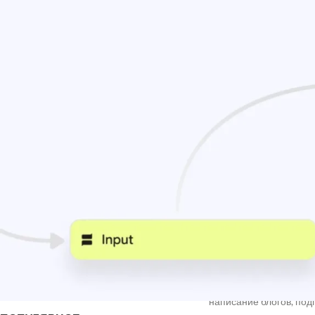
подтверждения
Opal впервые был запу
стран включая Канаду
Рику, Панаму, Гондурас
для всех.
НОВЫЕ КОММЕНТАРИИ
С момента запуска Op
Недорогие
Vlad Zorky
к записи
данных и создания пов
маршрутизаторы с поддержкой Wi-Fi 7:
интернета и сохранять
TP-Link 7DR7270 и 7DR7290.
создавать мощные инст
Недорогие
Сева
к записи
новостных рассылок, р
маршрутизаторы с поддержкой Wi-Fi 7:
TP-Link 7DR7270 и 7DR7290.
«М.Видео-
Кирилл
к записи
Эльдорадо» открыла магазин в новой
концепции и совместно со Sber
Metaverse Tech и
«СберМаркетингом» запустила ИИ-
консультанта «Эм.Ви»
Google
сообщил, что со
написание блогов, под