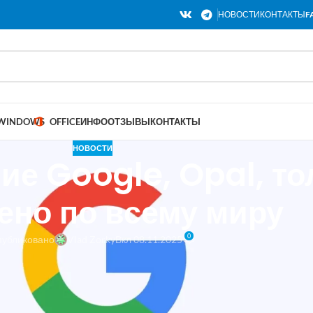
НОВОСТИ
КОНТАКТЫ
F
WINDOWS
OFFICE
ИНФО
ОТЗЫВЫ
КОНТАКТЫ
НОВОСТИ
е Google, Opal, то
ено по всему миру
0
убликовано
Vlad Zorky
Вкл 08.11.2025
иложений без кода от Google Labs, Opal, был расширен с 16 с
ему помечен как Экспериментальный от Google, так что не о