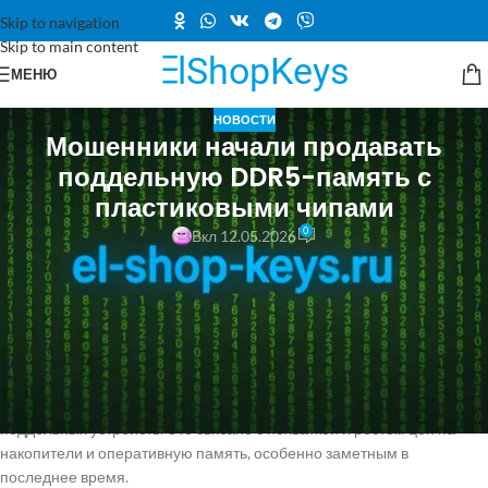
Skip to navigation
Skip to main content
МЕНЮ
НОВОСТИ
Мошенники начали продавать
поддельную DDR5-память с
пластиковыми чипами
0
Вкл 12.05.2026
Из-за дефицита и повышения цен на оперативную память рынок
заполонили подделки. Мошенники начали продавать устройства с
пластиковыми чипами, которые внутри пустые. Пользователи
сообщают о появлении на азиатских рынках поддельной памяти
DDR5, где некоторые злоумышленники заменяют целые модули
пустыми пластиковыми имитациями чипов, как сообщает Tom's
Hardware. В последнее время участились случаи продажи
поддельных устройств. Это связано с нехваткой и ростом цен на
накопители и оперативную память, особенно заметным в
последнее время.