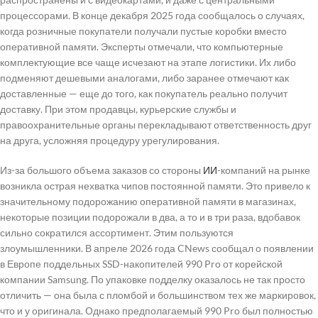
процессорами. В конце декабря 2025 года сообщалось о случаях,
когда розничные покупатели получали пустые коробки вместо
оперативной памяти. Эксперты отмечали, что компьютерные
комплектующие все чаще исчезают на этапе логистики. Их либо
подменяют дешевыми аналогами, либо заранее отмечают как
доставленные — еще до того, как покупатель реально получит
доставку. При этом продавцы, курьерские службы и
правоохранительные органы перекладывают ответственность друг
на друга, усложняя процедуру урегулирования.
Из-за большого объема заказов со стороны
ИИ
-компаний на рынке
возникла острая нехватка чипов постоянной памяти. Это привело к
значительному подорожанию оперативной памяти в магазинах,
некоторые позиции подорожали в два, а то и в три раза, вдобавок
сильно сократился ассортимент. Этим пользуются
злоумышленники. В апреле 2026 года CNews сообщал о появлении
в Европе поддельных SSD-накопителей 990 Pro от корейской
компании Samsung. По упаковке подделку оказалось не так просто
отличить — она была с пломбой и большинством тех же маркировок,
что и у оригинала. Однако предполагаемый 990 Pro был полностью