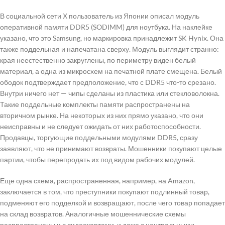
В социальной сети Х пользователь из Японии описал модуль
оперативной памяти DDR5 (SODIMM) для ноутбука. На наклейке
указано, что это Samsung, но маркировка принадлежит SK Hynix. Она
также поддельная и напечатана сверху. Модуль выглядит странно:
края неестественно закруглены, по периметру виден белый
материал, а одна из микросхем на печатной плате смещена. Белый
ободок подтверждает предположение, что с DDR5 что-то срезано.
Внутри ничего нет — чипы сделаны из пластика или стекловолокна.
Такие поддельные комплекты памяти распространены на
вторичном рынке. На некоторых из них прямо указано, что они
неисправны и не следует ожидать от них работоспособности.
Продавцы, торгующие поддельными модулями DDR5, сразу
заявляют, что не принимают возвраты. Мошенники покупают целые
партии, чтобы перепродать их под видом рабочих модулей.
Еще одна схема, распространенная, например, на Amazon,
заключается в том, что преступники покупают подлинный товар,
подменяют его подделкой и возвращают, после чего товар попадает
на склад возвратов. Аналогичные мошеннические схемы
распространены и с видеокартами, и даже с центральными