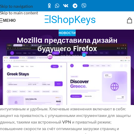
Skip to navigation
Skip to main content
МЕНЮ
НОВОСТИ
Mozilla представила дизайн
будущего Firefox
0
Вкл 22.05.2026
Компания Mozilla официально объявила о выпуске в 2026 году
новой версии браузера Firefox с обновленным дизайном, известным
под кодовым названием Nova. Уже сейчас пользователи могут
протестировать эту версию, активировав её в настройках.
В рамках проекта Nova разработчики сосредоточили усилия на
улучшении пользовательского опыта, сделав интерфейс более
интуитивным и удобным. Ключевые изменения включают в себя:
акцент на приватность с улучшенными инструментами для защиты
данных, такими как встроенный
VPN
и приватный режим;
повышение скорости за счёт оптимизации загрузки страниц и