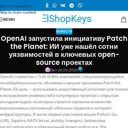
Skip to navigation
Skip to main content
МЕНЮ
НОВОСТИ
OpenAI запустила инициативу Patch
the Planet: ИИ уже нашёл сотни
уязвимостей в ключевых open-
source проектах
0
Вкл 26.06.2026
OpenAI совместно с Trail of Bits, компанией, специализирующейся
на кибербезопасности, объявила о запуске программы Patch the
Planet. Её цель — использовать искусственный интеллект для поиска
и исправления уязвимостей в популярных проектах с открытым
исходным кодом, на которых строится огромное количество
корпоративных приложений, облачных сервисов и интернет-
инфраструктуры. В число первых участников вошли Python, Go,
cURL, Sigstore, NATS Server, aiohttp, freenginx, библиотека
pyca/cryptography и официальный проект python.org. Эти