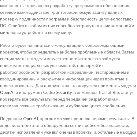
компоненты отвечают за разработку программного обеспечения,
сетевое взаимодействие, криптографическую защиту данных,
проверку подлинности программ и безопасность цепочек поставок
ПО. Ошибка в любом из них способна затронуть тысячи компаний и
миллионы устройств по всему миру.
Работа будет начинаться с консультаций с сопровождающими
проектов, чтобы определить наиболее проблемные области. Затем
специалисты и модели искусственного интеллекта займутся
поиском потенциальных уязвимостей, проверкой их
работоспособности, разработкой исправлений, тестированием и
координированным раскрытием информации через принятые в
проектах каналы. Для анализа кода планируется применять модели
OpenAI
и инструмент Codex
Security
, а инженеры Trail of Bits станут
проверять все результаты перед передачей разработчикам,
отсеивая ложные срабатывания и дублирующиеся сообщения.
По данным
OpenAI
, программа уже принесла первые результаты. В
ходе пилотного этапа обнаружены сотни проблем безопасности,
десятки исправлений уже включены в проекты, а остальные находки