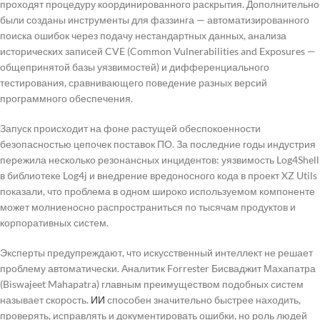
проходят процедуру координированного раскрытия. Дополнительно
были созданы инструменты для фаззинга — автоматизированного
поиска ошибок через подачу нестандартных данных, анализа
исторических записей CVE (Common Vulnerabilities and Exposures —
общепринятой базы уязвимостей) и дифференциального
тестирования, сравнивающего поведение разных версий
программного обеспечения.
Запуск происходит на фоне растущей обеспокоенности
безопасностью цепочек поставок ПО. За последние годы индустрия
пережила несколько резонансных инцидентов: уязвимость Log4Shell
в библиотеке Log4j и внедрение вредоносного кода в проект XZ Utils
показали, что проблема в одном широко используемом компоненте
может молниеносно распространиться по тысячам продуктов и
корпоративных систем.
Эксперты предупреждают, что искусственный интеллект не решает
проблему автоматически. Аналитик Forrester Бисваджит Махапатра
(Biswajeet Mahapatra) главным преимуществом подобных систем
называет скорость.
ИИ
способен значительно быстрее находить,
проверять, исправлять и документировать ошибки, но роль людей