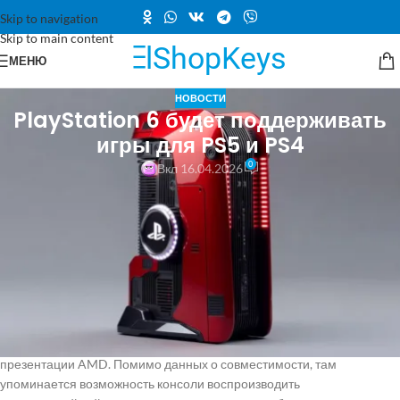
Skip to navigation
Skip to main content
МЕНЮ
НОВОСТИ
PlayStation 6 будет поддерживать
игры для PS5 и PS4
0
Вкл 16.04.2026
Согласно информации от инсайдера и блогера Moore's Law Is Dead,
игровая консоль PlayStation 6 будет поддерживать обратную
совместимость с играми для PS4 и PS5. Хотя это и ожидаемо, полной
уверенности в этом вопросе заранее не бывает. Однако, учитывая
известные данные о PS6, проблем с совместимостью возникнуть не
должно, так как новая консоль, как и её предшественница, будет
использовать стандартные потребительские архитектуры от AMD.
Информация инсайдера основывается на слайде из закрытой
презентации AMD. Помимо данных о совместимости, там
упоминается возможность консоли воспроизводить