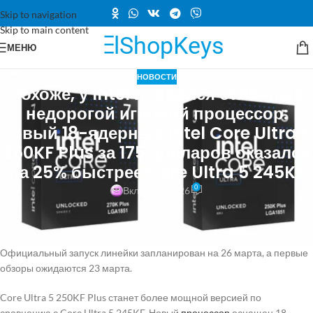
Skip to navigation
Skip to main content
МЕНЮ
НОВОСТИ
Похоже, у Intel появился отличный
недорогой игровой процессор:
новый 18-ядерный Intel Core Ultra 5
250KF Plus за 175 долларов оказался
на 25% быстрее Core Ultra 5 245KF
0
Вкл 20.03.2026
Накануне выхода процессоров Intel Core Ultra 200S Plus
(обновление Arrow Lake) в интернете появились первые результаты
тестирования одной из новых моделей — Core Ultra 5 250KF Plus.
Официальный запуск линейки запланирован на 26 марта, а первые
обзоры ожидаются 23 марта.
Core Ultra 5 250KF Plus станет более мощной версией по
сравнению с Core Ultra 5 245KF. Новый
процессор
оснащен 18