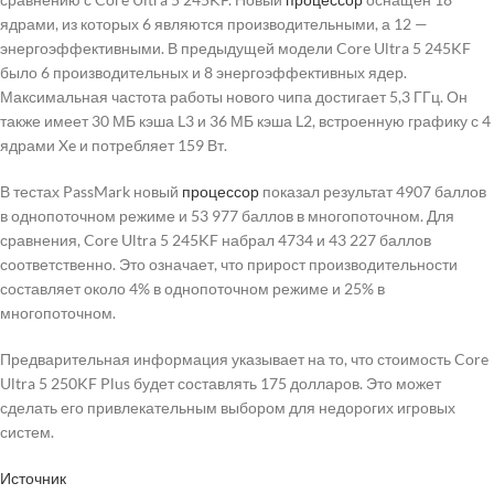
ядрами, из которых 6 являются производительными, а 12 —
энергоэффективными. В предыдущей модели Core Ultra 5 245KF
было 6 производительных и 8 энергоэффективных ядер.
Максимальная частота работы нового чипа достигает 5,3 ГГц. Он
также имеет 30 МБ кэша L3 и 36 МБ кэша L2, встроенную графику с 4
ядрами Xe и потребляет 159 Вт.
В тестах PassMark новый
процессор
показал результат 4907 баллов
в однопоточном режиме и 53 977 баллов в многопоточном. Для
сравнения, Core Ultra 5 245KF набрал 4734 и 43 227 баллов
соответственно. Это означает, что прирост производительности
составляет около 4% в однопоточном режиме и 25% в
многопоточном.
Предварительная информация указывает на то, что стоимость Core
Ultra 5 250KF Plus будет составлять 175 долларов. Это может
сделать его привлекательным выбором для недорогих игровых
систем.
Источник