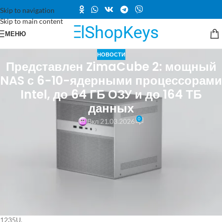
Skip to navigation
Skip to main content
МЕНЮ
НОВОСТИ
Представлен ZimaCube 2: мощный
NAS с 6-10-ядерными процессорами
Intel, до 64 ГБ ОЗУ и до 164 ТБ
данных
0
Вкл 21.03.2026
На рынок поступила новая система хранения данных ZimaCube 2,
разработанная для домашних пользователей и энтузиастов. Это
устройство построено на базе процессоров Intel Alder Lake и
обладает достаточно мощной конфигурацией для персонального
NAS. Базовая версия ZimaCube 2 доступна для предзаказа по цене
от 800 долларов. Она оснащена 6-ядерным процессором Intel Core
i3-1215U, 8 ГБ оперативной памяти и SSD объемом 256 ГБ. Более
мощная версия включает в себя 10-ядерный процессор Core i5-
1235U.