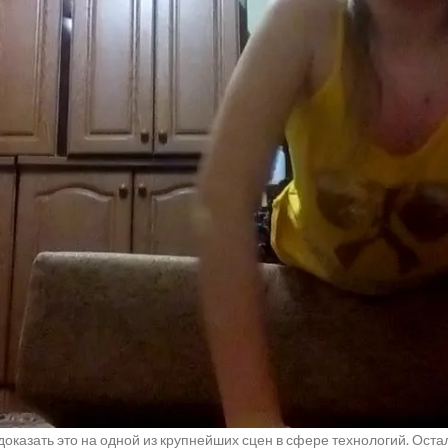
lefield 200? Это место, где амбициозные стартапы на ранней стадии п
рования. Отобранные основатели выступят на Disrupt, представляя
ными СМИ и глобальной экосистемой стартапов. Один стартап полу
ждая отобранная компания получит возможность ускорить рост, при
по привлечению инвестиций. За годы существования выпускники Start
миллиардов и совершили более 250 выходов. Выпускники были прио
sforce, Uber и Amazon. Конкурс также помог запустить такие компании, 
емятся подать заявку? В условиях конкурентного рынка привлечени
p Battlefield 200 предоставляет основателям редкую возможность п
ентам и потенциальным партнерам. Отобранные стартапы получают:
ре бесплатных пропуска на Disrupt, брендинг и видимость внутри при
дов, доступ к мастер-классам только для основателей, возможность 
ущих венчурных капиталистов и шанс выиграть $100,000 безвозмез
явку? TechCrunch ищет смелые стартапы на ранней стадии с работ
тартапы на стадии bootstrap, pre-seed и seed настоятельно пригла
их секторах также могут претендовать на участие. Если вы создае
доказать это на одной из крупнейших сцен в сфере технологий. Оста