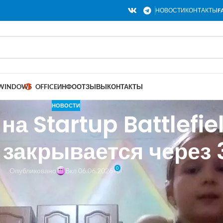
НОВОСТИ
КОНТАКТЫ
F
WINDOWS
OFFICE
ИНФО
ОТЗЫВЫ
КОНТАКТЫ
НОВОСТИ
на Startup Battlefie
закрывается через 
0
Опубликовано
Вкл 06.06.2026
artup Battlefield 200 официально закрываются 8 июня в 23:59 по ти
ебе возможность выступить на сцене Disrupt на TechCrunch Disrupt 
 Тысячи стартапов уже подали заявки. Если вы создаете компанию, 
ть. Подайте заявку или номинируйте стартап до истечения срока.