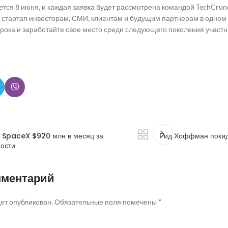
ется 8 июня, и каждая заявка будет рассмотрена командой TechCru
 стартап инвесторам, СМИ, клиентам и будущим партнерам в одном 
рока и заработайте свое место среди следующего поколения участнико
ь SpaceX $920 млн в месяц за
Рид Хоффман покида
ости
мментарий
*
дет опубликован.
Обязательные поля помечены