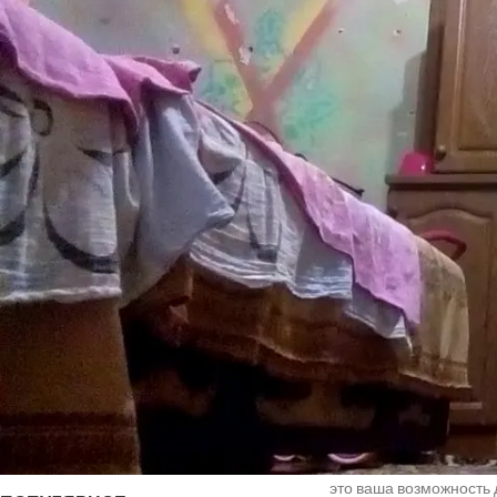
подтверждения
Что такое Startup Batt
невозможности игнори
инвесторами, влиятель
НОВЫЕ КОММЕНТАРИИ
финансирования, но ка
будущих возможностей 
Недорогие
Vlad Zorky
к записи
привлекли более $32 
маршрутизаторы с поддержкой Wi-Fi 7:
Microsoft
,
Google
, Sale
TP-Link 7DR7270 и 7DR7290.
Trello.
Недорогие
Сева
к записи
маршрутизаторы с поддержкой Wi-Fi 7:
Почему основатели стр
TP-Link 7DR7270 и 7DR7290.
никогда важно. Startu
«М.Видео-
Кирилл
к записи
инвесторам, СМИ, кли
Эльдорадо» открыла магазин в новой
три дня Disrupt, четы
концепции и совместно со Sber
прессы и генерации ли
Metaverse Tech и
обратную связь от вед
«СберМаркетингом» запустила ИИ-
консультанта «Эм.Ви»
Кто должен подать за
изменить индустрию. С
серии A в капиталоемк
это ваша возможность 