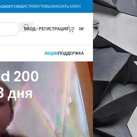
AQS
GET CID
ДИСТРИБУТИВЫ
ЗАКАЗАТЬ КЛЮЧ
ВХОД / РЕГИСТРАЦИЯ
0
₽
АКЦИИ
ПОДДЕРЖКА
ld 200
3 дня
хоокеанскому времени. Не откладывайте
2026 в октябре этого года в Moscone
способную изменить индустрию, сейчас