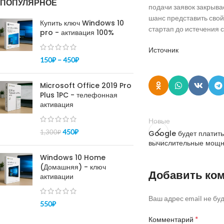
ПОПУЛЯРНОЕ
подачи заявок закрыва
шанс представить свой
Купить ключ Windows 10
стартап до истечения с
pro - активация 100%
Источник
150
₽
–
450
₽
Microsoft Office 2019 Pro
Plus 1PC - телефонная
активация
Новые
450
₽
1,300
₽
Google будет платит
вычислительные мощн
Windows 10 Home
(Домашняя) - ключ
Добавить ко
активации
Ваш адрес email не бу
550
₽
*
Комментарий