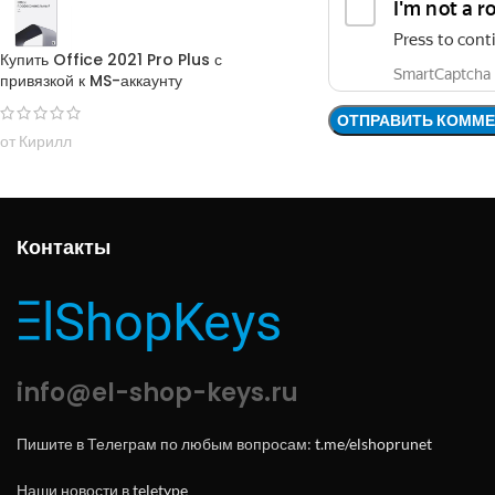
Купить Office 2021 Pro Plus с
привязкой к MS-аккаунту
от Кирилл
Контакты
info@el-shop-keys.ru
Пишите в Телеграм по любым вопросам:
t.me/elshoprunet
Наши новости в
teletype