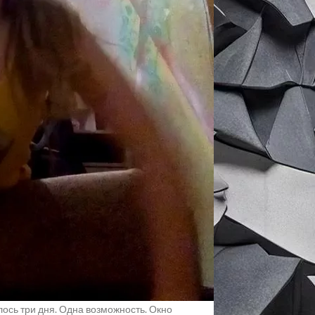
ереходят от неизвестности к
 свои проекты вживую перед ведущими
чит $100,000 безвозмездного
влечь клиентов и открыть двери для
up Battlefield в совокупности
бретены такими компаниями, как
как Dropbox, Discord, Mint, Fitbit и
я инвестиций выделяться стало как
редставить свои компании напрямую
 бесплатный выставочный стол на все
ложения Disrupt, возможности для
выступить на сцене Disrupt, прямую
дного финансирования.
ающим MVP и видением, способным
шаются к участию. Выбранные стартапы
те компанию, определяющую категорию,
лось три дня. Одна возможность. Окно