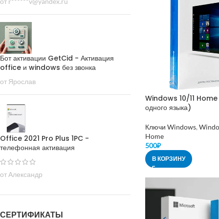
от r******v@yandex.ru
Бот активации GetCid - Активация
office и windows без звонка
от Ярослав
Windows 10/11 Home
одного языка)
Ключи Windows
,
Windo
Home
Office 2021 Pro Plus 1PC -
500
₽
телефонная активация
В КОРЗИНУ
от Александр
СЕРТИФИКАТЫ