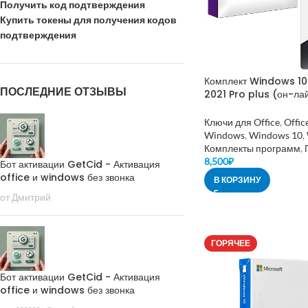
Получить код подтверждения
Купить токены для получения кодов
подтверждения
Комплект Windows 10 
ПОСЛЕДНИЕ ОТЗЫВЫ
2021 Pro plus (он-ла
аккаунту)
Ключи для Office
,
Offic
Windows
,
Windows 10
,
Комплекты программ
,
8,500
₽
Бот активации GetCid - Активация
office и windows без звонка
В КОРЗИНУ
от Дмитрий
ГОРЯЧЕЕ
Бот активации GetCid - Активация
office и windows без звонка