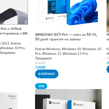
Pro и Office
йн+привязка к MS
WINDOWS 10/11 Pro — ключ на 50 ПК,
W
30 дней гарантия на замену
а
e 2021
,
Ключи
Windows 10 Pro
,
Ключи Windows
,
Windows 10
,
Windows 10
К
Предзаказ
Pro
,
Windows 11
,
Windows 11 Pro
,
H
Предзаказ
4
2
8,000
₽
7,000
₽
В КОРЗИНУ
-22%