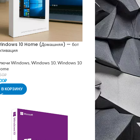
indows 10 Home (Домашняя) — бот
ктивация
лючи Windows
,
Windows 10
,
Windows 10
ome
50
₽
00
₽
В КОРЗИНУ