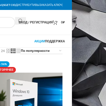
AQS
GET CID
ДИСТРИБУТИВЫ
ЗАКАЗАТЬ КЛЮЧ
ВХОД / РЕГИСТРАЦИЯ
0
₽
АКЦИИ
ПОДДЕРЖКА
24
-56%
ГОРЯЧЕЕ