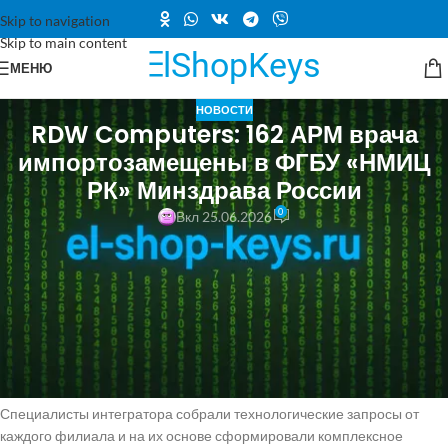
Skip to navigation
Skip to main content
МЕНЮ
НОВОСТИ
RDW Computers: 162 АРМ врача
импортозамещены в ФГБУ «НМИЦ
РК» Минздрава России
0
Вкл 25.06.2026
Российский производитель вычислительной техники «РДВ
Технолоджи» (бренд RDW Computers) при проектной поддержке
системного интегратора «ОФТ Компьютерс» оснастил 162
автоматизированными рабочими местами семь филиалов ФГБУ
«НМИЦ РК» Минздрава России. Проект реализован в ходе
масштабной модернизации ИТ-инфраструктуры сети
реабилитационных и курортологических центров по всей стране.
Специалисты интегратора собрали технологические запросы от
каждого филиала и на их основе сформировали комплексное