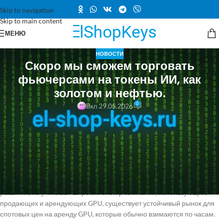
Skip to navigation
Skip to main content
МЕНЮ
НОВОСТИ
Скоро мы сможем торговать
фьючерсами на токены ИИ, как
золотом и нефтью.
0
Вкл 29.05.2026
Шанхайская фьючерсная биржа в Китае разрабатывает рынок
деривативов для токенов искусственного интеллекта, сообщает
Reuters. Эта новость появилась на фоне того, что крупные биржевые
площадки, такие как CME Group и Intercontinental Exchange
(владелец Нью-Йоркской фондовой биржи), заявили о планах
запуска фьючерсных контрактов на аренду графических
процессоров (GPU). Рынки GPU все еще находятся в стадии
развития, но учитывая широкий спектр компаний, использующих,
продающих и арендующих GPU, существует устойчивый рынок для
спотовых цен на аренду GPU, которые обычно взимаются по часам.