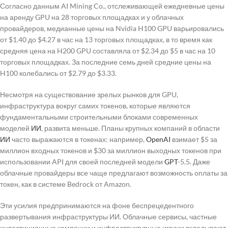
Согласно данным AI Mining Co., отслеживающей ежедневные цены
на аренду GPU на 28 торговых площадках и у облачных
провайдеров, медианные цены на Nvidia H100 GPU варьировались
от $1.40 до $4.27 в час на 13 торговых площадках, в то время как
средняя цена на H200 GPU составляла от $2.34 до $5 в час на 10
торговых площадках. За последние семь дней средние цены на
H100 колебались от $2.79 до $3.33.
Несмотря на существование зрелых рынков для GPU,
инфраструктура вокруг самих токенов, которые являются
фундаментальными строительными блоками современных
моделей
ИИ
, развита меньше. Планы крупных компаний в области
ИИ
часто выражаются в токенах: например,
OpenAI
взимает $5 за
миллион входных токенов и $30 за миллион выходных токенов при
использовании API для своей последней модели
GPT
-5.5. Даже
облачные провайдеры все чаще предлагают возможность оплаты за
токен, как в системе Bedrock от Amazon.
Эти усилия предпринимаются на фоне беспрецедентного
развертывания инфраструктуры ИИ. Облачные сервисы, частные
инвестиционные компании и инфраструктурные игроки вкладывают