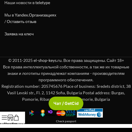
Наши новости в
teletype
Мы в
Yandex.Организациях
/
Оставить отзыв
Заявка на ключ
© 2011-2025
el-shop-keys.ru
. Все права защищены. Сайт 18+
Все права интеллектуальной собственности, а так же их товарные
знаки и логотипы принадлежат компаниям - производителям
программного обеспечения.
Registration number: 205745676 Place of business: Sredets district, 38
Vasil Levski str., Fl. 2, 1142 Sofia, Bulgaria Postal address: Burgas,
Pomorie, Ribarska st. 8, 8200, Pomorie, Bulgaria
Чат / GetCid
Check passport
вая панель
Магазин
Корзина