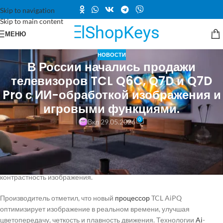
Skip to navigation
Skip to main content
МЕНЮ
НОВОСТИ
В России начались продажи
телевизоров TCL Q6C, Q7D и Q7D
Pro с ИИ-обработкой изображения и
игровыми функциями.
0
Вкл 29.05.2026
Компания TCL представила на российском рынке новые серии
телевизоров: TCL Q6C, Q7D и Q7D Pro. Эти модели оснащены
передовыми технологиями, такими как QD-Mini LED, RGB-Mini LED
и SQD-Mini LED, которые обеспечивают высокую детализацию и
контрастность изображения.
Производитель отметил, что новый
процессор
TCL AiPQ
оптимизирует изображение в реальном времени, улучшая
цветопередачу, четкость и плавность движения. Технологии
Ai
-