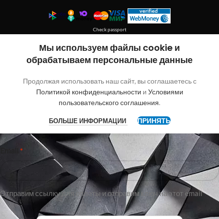
Check passport
Покупка без регистрации
Мы используем файлы cookie и
обрабатываем персональные данные
"
"обозначает обязательные поля
*
Продолжая использовать наш сайт, вы соглашаетесь с
Имя
Политикой конфиденциальности
и
Условиями
пользовательского соглашения
.
ПРИНЯТЬ
БОЛЬШЕ ИНФОРМАЦИИ
Имя
Email
*
Отправим ссылку для оплаты и отправим ключ на этот email