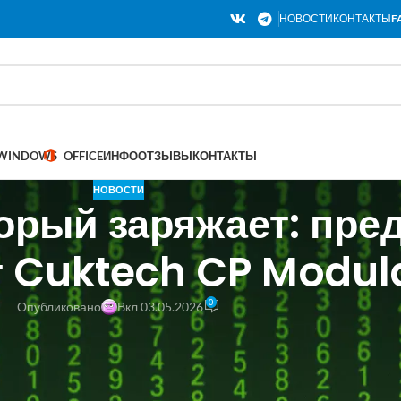
НОВОСТИ
КОНТАКТЫ
F
WINDOWS
OFFICE
ИНФО
ОТЗЫВЫ
КОНТАКТЫ
НОВОСТИ
орый заряжает: пре
 Cuktech CP Modula
0
Опубликовано
Вкл 03.05.2026
я Cuktech представила необычное устройство — портативный венти
т роль внешнего аккумулятора. Новинка уже поступила в продажу в
обенность модели — модульная конструкция с фирменным магнитны
одключать дополнительные элементы вроде внешних батарей и удл