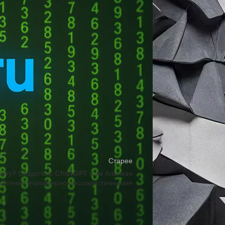
ого потока до 11 м/с.
енником, при этом энергопотребление
я.Устройство оснащено двумя
й скорости. В режиме внешнего
ми PD, PPS и MiPPS. Также реализована
Старее
боту? Создатель ChatGPT Сэм Альтман
опасения «чрезмерно пессимистичными»