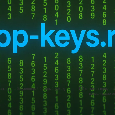
н трёхфазный бесщёточный мотор, обеспечивающий скорость воздушн
хревого усиления поток увеличен на 40% по сравнению с предшеств
усмотрены 3 скорости и режим Boost для максимального охлаждени
ёмкостью 10 000 мА·ч, что даёт до 37 часов работы на минимально
ор поддерживает быструю зарядку мощностью до 33 Вт с протокола
взгляд на безусловный базовый доход
ИИ отнимет вашу ра
назвал такие 
мментарий