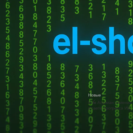
подтверждения
GrokВнутри установле
За счёт технологии ви
снижено на 75%. Пред
НОВЫЕ КОММЕНТАРИИ
аккумуляторами общей 
аккумулятора вентилят
Недорогие
Vlad Zorky
к записи
сквозная зарядка.
маршрутизаторы с поддержкой Wi-Fi 7:
TP-Link 7DR7270 и 7DR7290.
Источник
Недорогие
Сева
к записи
маршрутизаторы с поддержкой Wi-Fi 7:
TP-Link 7DR7270 и 7DR7290.
«М.Видео-
Кирилл
к записи
Эльдорадо» открыла магазин в новой
концепции и совместно со Sber
Новые
Metaverse Tech и
Сэм Альтман изменил 
«СберМаркетингом» запустила ИИ-
в свете прогресса ИИ
консультанта «Эм.Ви»
Добавить ко