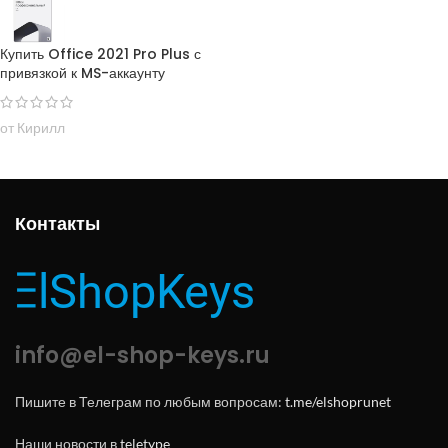
Купить Office 2021 Pro Plus с
привязкой к MS-аккаунту
от Кирилл
Контакты
info@el-shop-keys.ru
Пишите в Телеграм по любым вопросам:
t.me/elshoprunet
Наши новости в
teletype