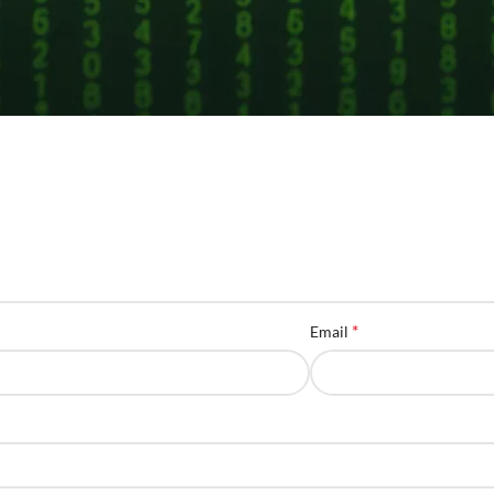
*
дет опубликован.
Обязательные поля помечены
*
Email