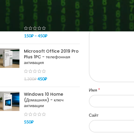
ПОПУЛЯРНОЕ
Ваш адрес email не бу
Купить ключ Windows 10
pro - активация 100%
*
Комментарий
150
₽
–
450
₽
Microsoft Office 2019 Pro
Plus 1PC - телефонная
активация
450
₽
1,300
₽
*
Имя
Windows 10 Home
(Домашняя) - ключ
активации
Сайт
550
₽