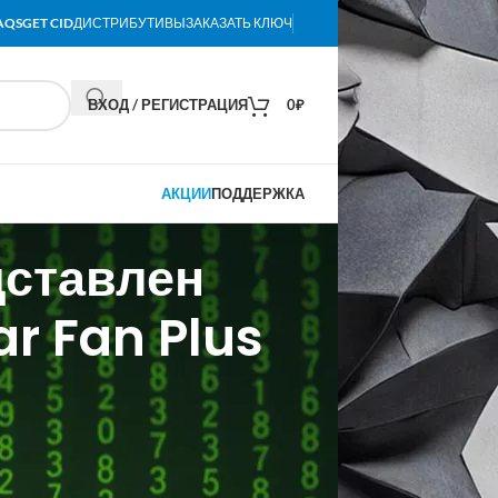
AQS
GET CID
ДИСТРИБУТИВЫ
ЗАКАЗАТЬ КЛЮЧ
ВХОД / РЕГИСТРАЦИЯ
0
₽
АКЦИИ
ПОДДЕРЖКА
дставлен
r Fan Plus
лятор CP Modular Fan Plus, который
 Китае по цене 179 юаней (около 25
м интерфейсом Power-Pin.
инительных кабелей.Изображение